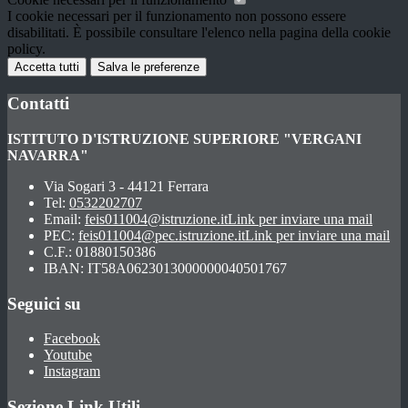
I cookie necessari per il funzionamento non possono essere
disabilitati. È possibile consultare l'elenco nella pagina della cookie
policy.
Accetta tutti
Salva le preferenze
Contatti
ISTITUTO D'ISTRUZIONE SUPERIORE "VERGANI
NAVARRA"
Via Sogari 3 - 44121 Ferrara
Tel:
0532202707
Email:
feis011004@istruzione.it
Link per inviare una mail
PEC:
feis011004@pec.istruzione.it
Link per inviare una mail
C.F.: 01880150386
IBAN: IT58A0623013000000040501767
Seguici su
Facebook
Youtube
Instagram
Sezione Link Utili