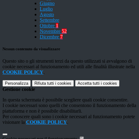
Giugno
Luglio
Agosto
Settembre
Ottobre
1
Novembre
52
Dicembre
7
Nessun contenuto da visualizzare
Questo sito o gli strumenti terzi da questo utilizzati si avvalgono di
cookie necessari al funzionamento ed utili alle finalità illustrate nella
COOKIE POLICY
.
Personalizza
Rifiuta tutti
i cookies
Accetta tutti
i cookies
Gestione cookie
In questa schermata è possibile scegliere quali cookie consentire.
I cookie necessari sono quelli che consentono il funzionamento della
piattaforma e non è possibile disabilitarli.
Per conoscere quali sono i cookie necessari al funzionamento potete
visionare la
COOKIE POLICY
.
Cookie necessari per il funzionamento