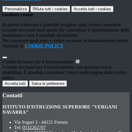
Personalizza
Rifiuta tutti
i cookies
Accetta tutti
i cookies
Gestione cookie
In questa schermata è possibile scegliere quali cookie consentire.
I cookie necessari sono quelli che consentono il funzionamento della
piattaforma e non è possibile disabilitarli.
Per conoscere quali sono i cookie necessari al funzionamento potete
visionare la
COOKIE POLICY
.
Cookie necessari per il funzionamento
I cookie necessari per il funzionamento non possono essere
disabilitati. È possibile consultare l'elenco nella pagina della cookie
policy.
Accetta tutti
Salva le preferenze
Contatti
ISTITUTO D'ISTRUZIONE SUPERIORE "VERGANI
NAVARRA"
Via Sogari 3 - 44121 Ferrara
Tel:
0532202707