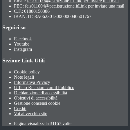
Email:
feis011004@istruzione.it
Link per inviare una mail
PEC:
feis011004@pec.istruzione.it
Link per inviare una mail
C.F.: 01880150386
IBAN: IT58A0623013000000040501767
Seguici su
Facebook
Youtube
Instagram
Sezione Link Utili
Cookie policy
Note legali
Informativa Privacy
Ufficio Relazioni con il Pubblico
Dichiarazione di accessibilità
Obiettivi di accessibilità
Gestione consensi cookie
Crediti
Vai al vecchio sito
Pagina visualizzata 31167 volte