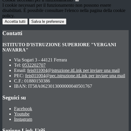
I cookie necessari per il funzionamento non possono essere
disabilitati. È possibile consultare l'elenco nella pagina della cookie
policy.
Accetta tutti
Salva le preferenze
Contatti
ISTITUTO D'ISTRUZIONE SUPERIORE "VERGANI
NAVARRA"
Via Sogari 3 - 44121 Ferrara
Tel:
0532202707
Email:
feis011004@istruzione.it
Link per inviare una mail
PEC:
feis011004@pec.istruzione.it
Link per inviare una mail
C.F.: 01880150386
IBAN: IT58A0623013000000040501767
Seguici su
Facebook
Youtube
Instagram
Sezione Link Utili