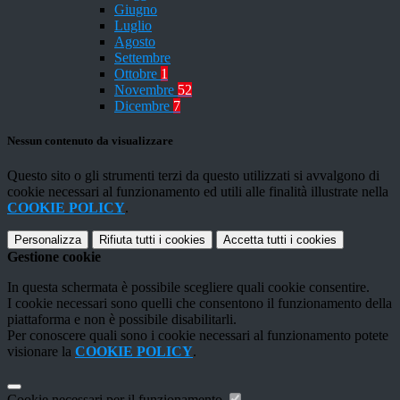
Giugno
Luglio
Agosto
Settembre
Ottobre
1
Novembre
52
Dicembre
7
Nessun contenuto da visualizzare
Questo sito o gli strumenti terzi da questo utilizzati si avvalgono di
cookie necessari al funzionamento ed utili alle finalità illustrate nella
COOKIE POLICY
.
Personalizza
Rifiuta tutti
i cookies
Accetta tutti
i cookies
Gestione cookie
In questa schermata è possibile scegliere quali cookie consentire.
I cookie necessari sono quelli che consentono il funzionamento della
piattaforma e non è possibile disabilitarli.
Per conoscere quali sono i cookie necessari al funzionamento potete
visionare la
COOKIE POLICY
.
Cookie necessari per il funzionamento