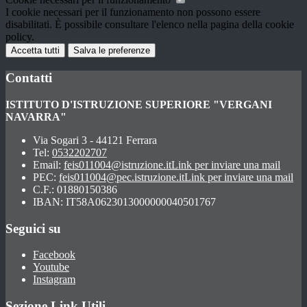
I cookie necessari per il funzionamento non possono essere
disabilitati. È possibile consultare l'elenco nella pagina della cookie
policy.
Accetta tutti
Salva le preferenze
Contatti
ISTITUTO D'ISTRUZIONE SUPERIORE "VERGANI
NAVARRA"
Via Sogari 3 - 44121 Ferrara
Tel:
0532202707
Email:
feis011004@istruzione.it
Link per inviare una mail
PEC:
feis011004@pec.istruzione.it
Link per inviare una mail
C.F.: 01880150386
IBAN: IT58A0623013000000040501767
Seguici su
Facebook
Youtube
Instagram
Sezione Link Utili