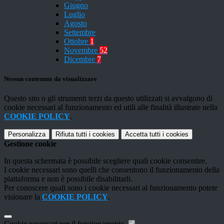
Giugno
Luglio
Agosto
Settembre
Ottobre
1
Novembre
52
Dicembre
7
Nessun contenuto da visualizzare
Questo sito o gli strumenti terzi da questo utilizzati si avvalgono di
cookie necessari al funzionamento ed utili alle finalità illustrate nella
COOKIE POLICY
.
Personalizza
Rifiuta tutti
i cookies
Accetta tutti
i cookies
Gestione cookie
In questa schermata è possibile scegliere quali cookie consentire.
I cookie necessari sono quelli che consentono il funzionamento della
piattaforma e non è possibile disabilitarli.
Per conoscere quali sono i cookie necessari al funzionamento potete
visionare la
COOKIE POLICY
.
Cookie necessari per il funzionamento