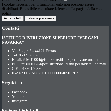
I cookie necessari per il funzionamento non possono essere
disabilitati. È possibile consultare l'elenco nella pagina della cookie
policy.
Accetta tutti
Salva le preferenze
Contatti
ISTITUTO D'ISTRUZIONE SUPERIORE "VERGANI
NAVARRA"
Via Sogari 3 - 44121 Ferrara
Tel:
0532202707
Email:
feis011004@istruzione.it
Link per inviare una mail
PEC:
feis011004@pec.istruzione.it
Link per inviare una mail
C.F.: 01880150386
IBAN: IT58A0623013000000040501767
Seguici su
Facebook
Youtube
Instagram
Sezione Link Utili