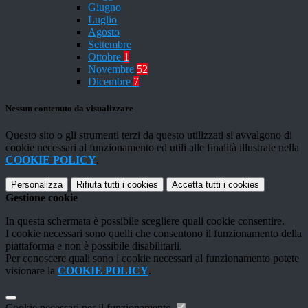
Giugno
Luglio
Agosto
Settembre
Ottobre
1
Novembre
52
Dicembre
7
Nessun contenuto da visualizzare
Questo sito o gli strumenti terzi da questo utilizzati si avvalgono di
cookie necessari al funzionamento ed utili alle finalità illustrate nella
COOKIE POLICY
.
Personalizza
Rifiuta tutti
i cookies
Accetta tutti
i cookies
Gestione cookie
In questa schermata è possibile scegliere quali cookie consentire.
I cookie necessari sono quelli che consentono il funzionamento della
piattaforma e non è possibile disabilitarli.
Per conoscere quali sono i cookie necessari al funzionamento potete
visionare la
COOKIE POLICY
.
Cookie necessari per il funzionamento