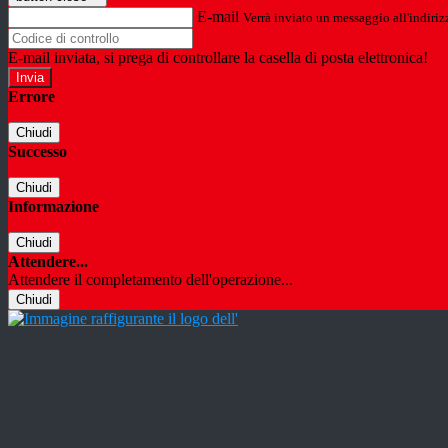
E-mail
Verrà inviato un messaggio all'indirizz
E-mail inviata, si prega di controllare la casella di posta elettronica!
Errore
Chiudi
Successo
Chiudi
Informazione
Chiudi
Attendere...
Attendere il completamento dell'operazione...
Chiudi