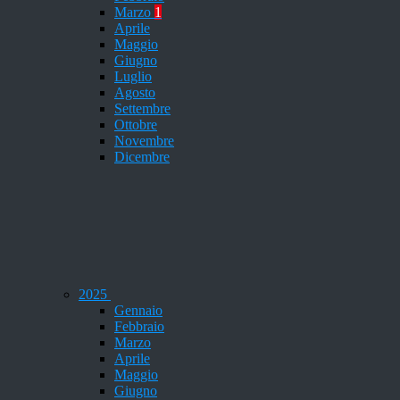
Marzo
1
Aprile
Maggio
Giugno
Luglio
Agosto
Settembre
Ottobre
Novembre
Dicembre
2025
Gennaio
Febbraio
Marzo
Aprile
Maggio
Giugno