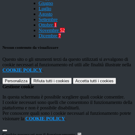
Giugno
Luglio
Agosto
Settembre
Ottobre
1
Novembre
52
Dicembre
7
Nessun contenuto da visualizzare
Questo sito o gli strumenti terzi da questo utilizzati si avvalgono di
cookie necessari al funzionamento ed utili alle finalità illustrate nella
COOKIE POLICY
.
Personalizza
Rifiuta tutti
i cookies
Accetta tutti
i cookies
Gestione cookie
In questa schermata è possibile scegliere quali cookie consentire.
I cookie necessari sono quelli che consentono il funzionamento della
piattaforma e non è possibile disabilitarli.
Per conoscere quali sono i cookie necessari al funzionamento potete
visionare la
COOKIE POLICY
.
Cookie necessari per il funzionamento