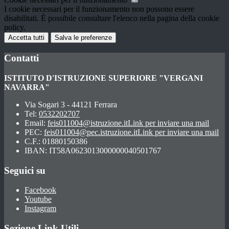
I cookie necessari per il funzionamento non possono essere
disabilitati. È possibile consultare l'elenco nella pagina della cookie
policy.
Accetta tutti
Salva le preferenze
Contatti
ISTITUTO D'ISTRUZIONE SUPERIORE "VERGANI
NAVARRA"
Via Sogari 3 - 44121 Ferrara
Tel:
0532202707
Email:
feis011004@istruzione.it
Link per inviare una mail
PEC:
feis011004@pec.istruzione.it
Link per inviare una mail
C.F.: 01880150386
IBAN: IT58A0623013000000040501767
Seguici su
Facebook
Youtube
Instagram
Sezione Link Utili