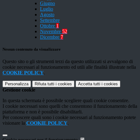
Giugno
Luglio
Agosto
Settembre
Ottobre
1
Novembre
52
Dicembre
7
Nessun contenuto da visualizzare
Questo sito o gli strumenti terzi da questo utilizzati si avvalgono di
cookie necessari al funzionamento ed utili alle finalità illustrate nella
COOKIE POLICY
.
Personalizza
Rifiuta tutti
i cookies
Accetta tutti
i cookies
Gestione cookie
In questa schermata è possibile scegliere quali cookie consentire.
I cookie necessari sono quelli che consentono il funzionamento della
piattaforma e non è possibile disabilitarli.
Per conoscere quali sono i cookie necessari al funzionamento potete
visionare la
COOKIE POLICY
.
Cookie necessari per il funzionamento