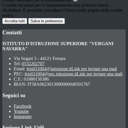
I cookie necessari per il funzionamento non possono essere
disabilitati. È possibile consultare l'elenco nella pagina della cookie
policy.
Accetta tutti
Salva le preferenze
Contatti
ISTITUTO D'ISTRUZIONE SUPERIORE "VERGANI
NAVARRA"
Via Sogari 3 - 44121 Ferrara
Tel:
0532202707
Email:
feis011004@istruzione.it
Link per inviare una mail
PEC:
feis011004@pec.istruzione.it
Link per inviare una mail
C.F.: 01880150386
IBAN: IT58A0623013000000040501767
Seguici su
Facebook
Youtube
Instagram
Sezione Link Utili