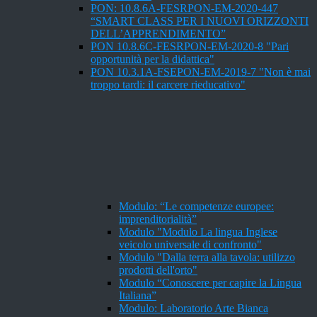
PON: 10.8.6A-FESRPON-EM-2020-447
“SMART CLASS PER I NUOVI ORIZZONTI
DELL’APPRENDIMENTO”
PON 10.8.6C-FESRPON-EM-2020-8 "Pari
opportunità per la didattica"
PON 10.3.1A-FSEPON-EM-2019-7 "Non è mai
troppo tardi: il carcere rieducativo"
Modulo: “Le competenze europee:
imprenditorialità”
Modulo "Modulo La lingua Inglese
veicolo universale di confronto"
Modulo "Dalla terra alla tavola: utilizzo
prodotti dell'orto"
Modulo “Conoscere per capire la Lingua
Italiana”
Modulo: Laboratorio Arte Bianca