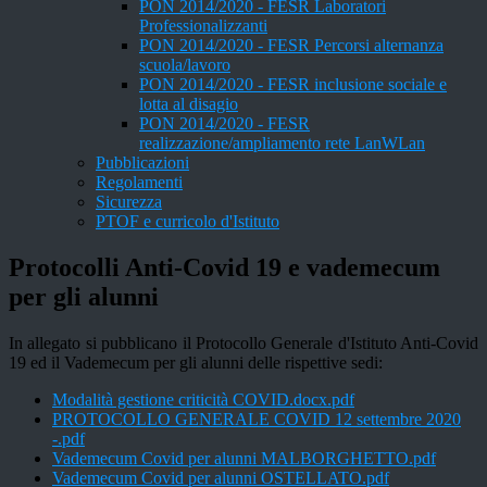
PON 2014/2020 - FESR Laboratori
Professionalizzanti
PON 2014/2020 - FESR Percorsi alternanza
scuola/lavoro
PON 2014/2020 - FESR inclusione sociale e
lotta al disagio
PON 2014/2020 - FESR
realizzazione/ampliamento rete LanWLan
Pubblicazioni
Regolamenti
Sicurezza
PTOF e curricolo d'Istituto
Protocolli Anti-Covid 19 e vademecum
per gli alunni
In allegato si pubblicano il Protocollo Generale d'Istituto Anti-Covid
19 ed il Vademecum per gli alunni delle rispettive sedi:
Modalità gestione criticità COVID.docx.pdf
PROTOCOLLO GENERALE COVID 12 settembre 2020
-.pdf
Vademecum Covid per alunni MALBORGHETTO.pdf
Vademecum Covid per alunni OSTELLATO.pdf