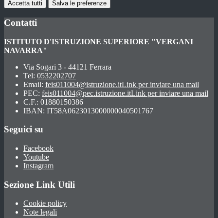
Accetta tutti
Salva le preferenze
Contatti
ISTITUTO D'ISTRUZIONE SUPERIORE "VERGANI
NAVARRA"
Via Sogari 3 - 44121 Ferrara
Tel:
0532202707
Email:
feis011004@istruzione.it
Link per inviare una mail
PEC:
feis011004@pec.istruzione.it
Link per inviare una mail
C.F.: 01880150386
IBAN: IT58A0623013000000040501767
Seguici su
Facebook
Youtube
Instagram
Sezione Link Utili
Cookie policy
Note legali