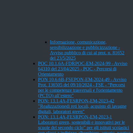
Informazione, comunicazione,
sensibilizzazione e pubblicizzazione -
Avviso pubblico di cui al prot. n. 81652
del 23/5/2025
POC 10.1.6A-FDRPOC-EM-2024-99 - Avviso
64310 del 23/04/2025 - POC - Percorsi di
Orientamento
PON 10.6.6B-FSEPON-EM-2024-49 - Avviso
Prot. 136505 del 09/10/2024 - FSE - “Percorsi
per le competenze trasversali e l'orientamento
(PCTO) all’estero”
PON: 13.1.4A-FESRPON-EM-2023-42
"Realizzazionedi reti locali, acquisto di lavagne
digitali, laboratori green"
PON: 13.1.4A-FESRPON-EM-2023-1
Laboratori green, sostenibili e innovativi per le
scuole del secondo ciclo” per gli istituti scolastici
con classi a indirizzo alberghiero, agrario, nautico