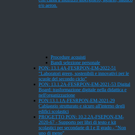
e/o aeron.
Procedure acquisti
Bandi selezione personale
PON: 13.1.4A-FESRPON-EM-2022-51
“Laboratori green, sostenibili e innovativi per le
scuole del secondo ciclo”
PON: 13.1.2A-FESRPON-EM-2021-53 Digital
Board: trasformazione digitale nella didattica e
nell'organizzazione
PON:13.1.1A-FESRPON-EM-2021-29
Cablaggio strutturato e sicuro all'interno degli
edifici scolastici
PROGETTO PON: 10.2.2A-FSEPON-EM-
2020-67 - Supporto per libri di testo e kit
scolastici per secondarie di I e II grado - "Non
uno di meno"