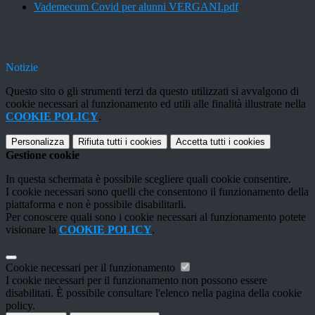
Vademecum Covid per alunni VERGANI.pdf
Notizie
Questo sito o gli strumenti terzi da questo utilizzati si avvalgono di
cookie necessari al funzionamento ed utili alle finalità illustrate nella
COOKIE POLICY
.
Personalizza
Rifiuta tutti
i cookies
Accetta tutti
i cookies
Gestione cookie
In questa schermata è possibile scegliere quali cookie consentire.
I cookie necessari sono quelli che consentono il funzionamento della
piattaforma e non è possibile disabilitarli.
Per conoscere quali sono i cookie necessari al funzionamento potete
visionare la
COOKIE POLICY
.
Cookie necessari per il funzionamento
I cookie necessari per il funzionamento non possono essere
disabilitati. È possibile consultare l'elenco nella pagina della cookie
policy.