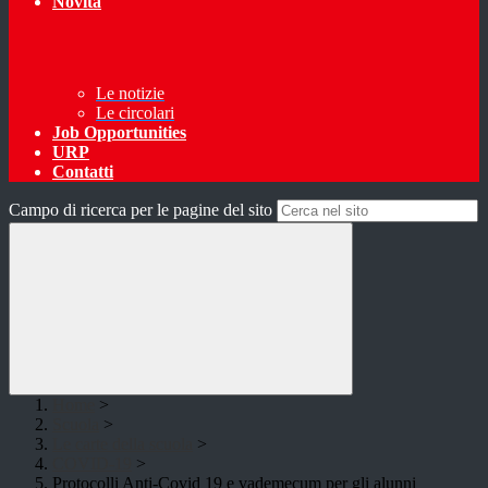
Novità
Le notizie
Le circolari
Job Opportunities
URP
Contatti
Campo di ricerca per le pagine del sito
Home
>
Scuola
>
Le carte della scuola
>
COVID-19
>
Protocolli Anti-Covid 19 e vademecum per gli alunni