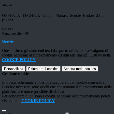
Allegati
OFFERTA_TECNICA_Unipol_Pluriass_Scuole_Broker_23-24
(9).pdf
File PDF
Contatore click: 65
Notizie
Questo sito o gli strumenti terzi da questo utilizzati si avvalgono di
cookie necessari al funzionamento ed utili alle finalità illustrate nella
COOKIE POLICY
.
Personalizza
Rifiuta tutti
i cookies
Accetta tutti
i cookies
Gestione cookie
In questa schermata è possibile scegliere quali cookie consentire.
I cookie necessari sono quelli che consentono il funzionamento della
piattaforma e non è possibile disabilitarli.
Per conoscere quali sono i cookie necessari al funzionamento potete
visionare la
COOKIE POLICY
.