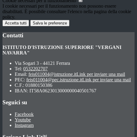
Cookie necessari per il funzionamento
I cookie necessari per il funzionamento non possono essere
disabilitati. È possibile consultare l'elenco nella pagina della cookie
policy.
Accetta tutti
Salva le preferenze
Contatti
ISTITUTO D'ISTRUZIONE SUPERIORE "VERGANI
NAVARRA"
Via Sogari 3 - 44121 Ferrara
Tel:
0532202707
Email:
feis011004@istruzione.it
Link per inviare una mail
PEC:
feis011004@pec.istruzione.it
Link per inviare una mail
C.F.: 01880150386
IBAN: IT58A0623013000000040501767
Seguici su
Facebook
Youtube
Instagram