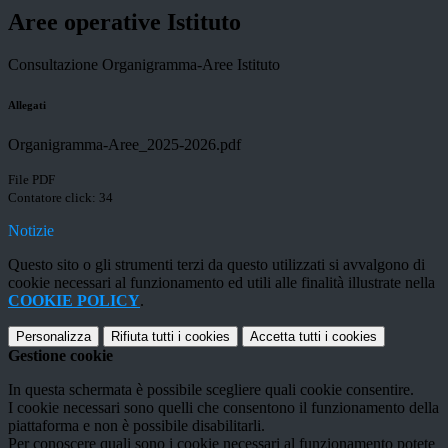
Aree operative Istituto
Consultazione Organigramma-Aree Istituto
Allegati
Organigramma-Aree_2025-2026.pdf
File PDF
Contatore click: 34
Notizie
Questo sito o gli strumenti terzi da questo utilizzati si avvalgono di
cookie necessari al funzionamento ed utili alle finalità illustrate nella
COOKIE POLICY
.
Personalizza
Rifiuta tutti
i cookies
Accetta tutti
i cookies
Gestione cookie
In questa schermata è possibile scegliere quali cookie consentire.
I cookie necessari sono quelli che consentono il funzionamento della
piattaforma e non è possibile disabilitarli.
Per conoscere quali sono i cookie necessari al funzionamento potete