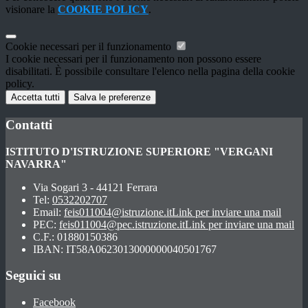
visionare la
COOKIE POLICY
.
Cookie necessari per il funzionamento
I cookie necessari per il funzionamento non possono essere
disabilitati. È possibile consultare l'elenco nella pagina della cookie
policy.
Accetta tutti
Salva le preferenze
Contatti
ISTITUTO D'ISTRUZIONE SUPERIORE "VERGANI
NAVARRA"
Via Sogari 3 - 44121 Ferrara
Tel:
0532202707
Email:
feis011004@istruzione.it
Link per inviare una mail
PEC:
feis011004@pec.istruzione.it
Link per inviare una mail
C.F.: 01880150386
IBAN: IT58A0623013000000040501767
Seguici su
Facebook