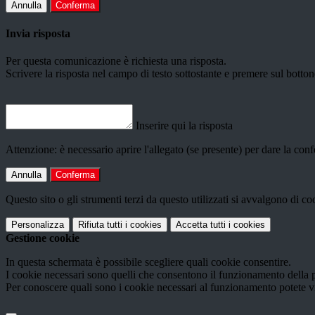
Annulla
Conferma
Invia risposta
Per questa comunicazione è richiesta una risposta.
Scrivere la risposta nel campo di testo sottostante e premere sul b
Inserire qui la risposta
Attenzione: è necessario aprire l'allegato (se presente) per dare la conf
Annulla
Conferma
Questo sito o gli strumenti terzi da questo utilizzati si avvalgono di coo
Personalizza
Rifiuta tutti
i cookies
Accetta tutti
i cookies
Gestione cookie
In questa schermata è possibile scegliere quali cookie consentire.
I cookie necessari sono quelli che consentono il funzionamento della pi
Per conoscere quali sono i cookie necessari al funzionamento potete v