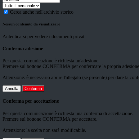
Cerca anche nell'archivio storico
Nessun contenuto da visualizzare
Autenticarsi per vedere i documenti privati
Conferma adesione
Per questa comunicazione è richiesta un'adesione.
Premere sul bottone CONFERMA per confermare la propria adesione
Attenzione: è necessario aprire l'allegato (se presente) per dare la conf
Annulla
Conferma
Conferma per accettazione
Per questa comunicazione è richiesta una conferma di accettazione.
Premere sul bottone CONFERMA per accettare.
Attenzione: la scelta non sarà modificabile.