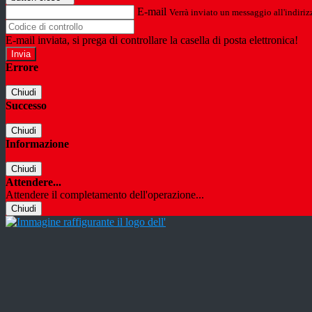
E-mail
Verrà inviato un messaggio all'indirizz
E-mail inviata, si prega di controllare la casella di posta elettronica!
Errore
Chiudi
Successo
Chiudi
Informazione
Chiudi
Attendere...
Attendere il completamento dell'operazione...
Chiudi