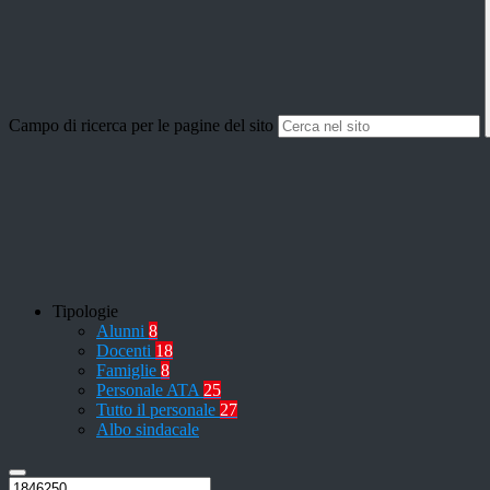
Campo di ricerca per le pagine del sito
Tipologie
Alunni
8
Docenti
18
Famiglie
8
Personale ATA
25
Tutto il personale
27
Albo sindacale