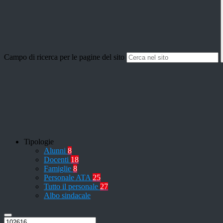
Campo di ricerca per le pagine del sito
Tipologie
Alunni
8
Docenti
18
Famiglie
8
Personale ATA
25
Tutto il personale
27
Albo sindacale