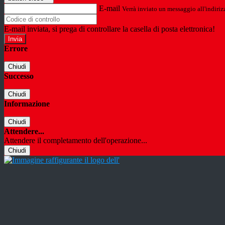
E-mail
Verrà inviato un messaggio all'indirizz
E-mail inviata, si prega di controllare la casella di posta elettronica!
Errore
Chiudi
Successo
Chiudi
Informazione
Chiudi
Attendere...
Attendere il completamento dell'operazione...
Chiudi