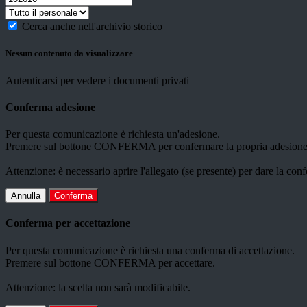
Cerca anche nell'archivio storico
Nessun contenuto da visualizzare
Autenticarsi per vedere i documenti privati
Conferma adesione
Per questa comunicazione è richiesta un'adesione.
Premere sul bottone CONFERMA per confermare la propria adesione
Attenzione: è necessario aprire l'allegato (se presente) per dare la conf
Annulla
Conferma
Conferma per accettazione
Per questa comunicazione è richiesta una conferma di accettazione.
Premere sul bottone CONFERMA per accettare.
Attenzione: la scelta non sarà modificabile.