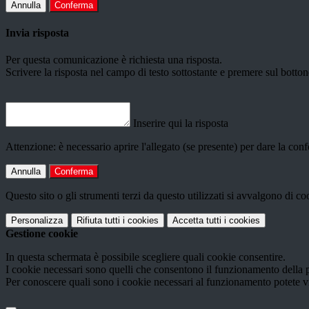
Annulla
Conferma
Invia risposta
Per questa comunicazione è richiesta una risposta.
Scrivere la risposta nel campo di testo sottostante e premere sul b
Inserire qui la risposta
Attenzione: è necessario aprire l'allegato (se presente) per dare la conf
Annulla
Conferma
Questo sito o gli strumenti terzi da questo utilizzati si avvalgono di coo
Personalizza
Rifiuta tutti
i cookies
Accetta tutti
i cookies
Gestione cookie
In questa schermata è possibile scegliere quali cookie consentire.
I cookie necessari sono quelli che consentono il funzionamento della pi
Per conoscere quali sono i cookie necessari al funzionamento potete v