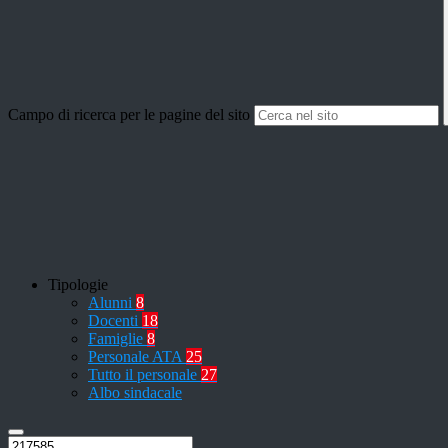
Campo di ricerca per le pagine del sito
Tipologie
Alunni
8
Docenti
18
Famiglie
8
Personale ATA
25
Tutto il personale
27
Albo sindacale