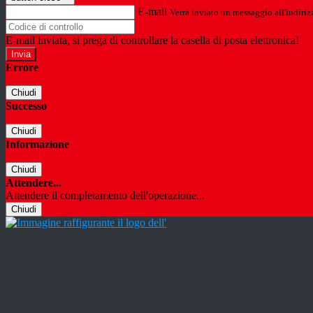
E-mail
Verrà inviato un messaggio all'indirizz
E-mail inviata, si prega di controllare la casella di posta elettronica!
Errore
Chiudi
Successo
Chiudi
Informazione
Chiudi
Attendere...
Attendere il completamento dell'operazione...
Chiudi