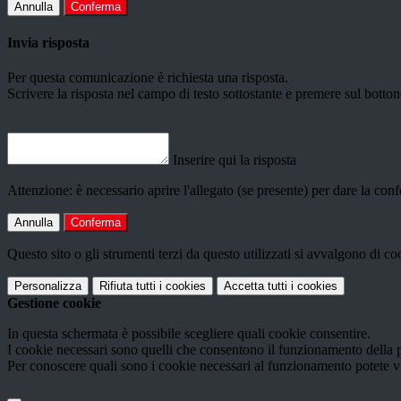
Annulla
Conferma
Invia risposta
Per questa comunicazione è richiesta una risposta.
Scrivere la risposta nel campo di testo sottostante e premere sul b
Inserire qui la risposta
Attenzione: è necessario aprire l'allegato (se presente) per dare la conf
Annulla
Conferma
Questo sito o gli strumenti terzi da questo utilizzati si avvalgono di coo
Personalizza
Rifiuta tutti
i cookies
Accetta tutti
i cookies
Gestione cookie
In questa schermata è possibile scegliere quali cookie consentire.
I cookie necessari sono quelli che consentono il funzionamento della pi
Per conoscere quali sono i cookie necessari al funzionamento potete v