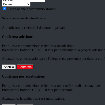
Cerca anche nell'archivio storico
Nessun contenuto da visualizzare
Autenticarsi per vedere i documenti privati
Conferma adesione
Per questa comunicazione è richiesta un'adesione.
Premere sul bottone CONFERMA per confermare la propria adesione
Attenzione: è necessario aprire l'allegato (se presente) per dare la conf
Annulla
Conferma
Conferma per accettazione
Per questa comunicazione è richiesta una conferma di accettazione.
Premere sul bottone CONFERMA per accettare.
Attenzione: la scelta non sarà modificabile.