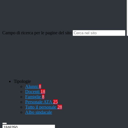
Campo di ricerca per le pagine del sito
Tipologie
Alunni
8
Docenti
18
Famiglie
8
Personale ATA
25
Tutto il personale
28
Albo sindacale