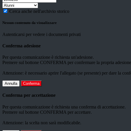
Cerca anche nell'archivio storico
Nessun contenuto da visualizzare
Autenticarsi per vedere i documenti privati
Conferma adesione
Per questa comunicazione è richiesta un'adesione.
Premere sul bottone CONFERMA per confermare la propria adesione
Attenzione: è necessario aprire l'allegato (se presente) per dare la conf
Annulla
Conferma
Conferma per accettazione
Per questa comunicazione è richiesta una conferma di accettazione.
Premere sul bottone CONFERMA per accettare.
Attenzione: la scelta non sarà modificabile.