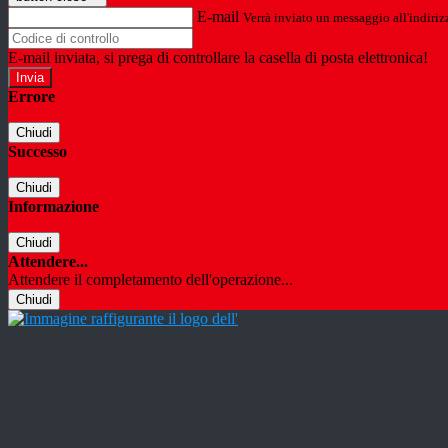
E-mail
Verrà inviato un messaggio all'indirizz
E-mail inviata, si prega di controllare la casella di posta elettronica!
Errore
Chiudi
Successo
Chiudi
Informazione
Chiudi
Attendere...
Attendere il completamento dell'operazione...
Chiudi