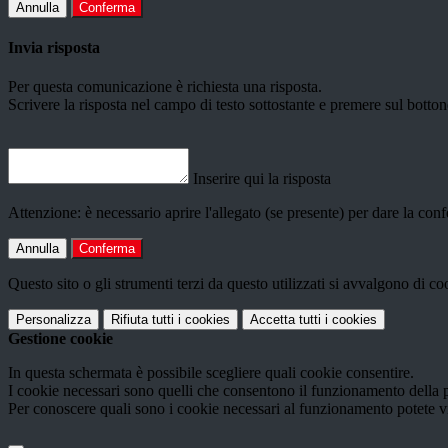
Annulla
Conferma
Invia risposta
Per questa comunicazione è richiesta una risposta.
Scrivere la risposta nel campo di testo sottostante e premere sul b
Inserire qui la risposta
Attenzione: è necessario aprire l'allegato (se presente) per dare la conf
Annulla
Conferma
Questo sito o gli strumenti terzi da questo utilizzati si avvalgono di coo
Personalizza
Rifiuta tutti
i cookies
Accetta tutti
i cookies
Gestione cookie
In questa schermata è possibile scegliere quali cookie consentire.
I cookie necessari sono quelli che consentono il funzionamento della pi
Per conoscere quali sono i cookie necessari al funzionamento potete v