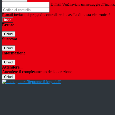
E-mail
Verrà inviato un messaggio all'indirizz
E-mail inviata, si prega di controllare la casella di posta elettronica!
Errore
Chiudi
Successo
Chiudi
Informazione
Chiudi
Attendere...
Attendere il completamento dell'operazione...
Chiudi