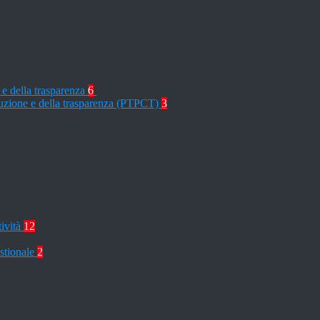
 e della trasparenza
6
rruzione e della trasparenza (PTPCT)
3
tività
12
stionale
2