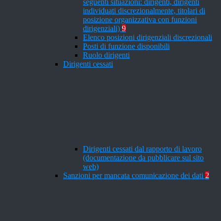
seguenti situazioni: dirigenti, dirigenti
individuati discrezionalmente, titolari di
posizione organizzativa con funzioni
dirigenziali)
9
Elenco posizioni dirigenziali discrezionali
Posti di funzione disponibili
Ruolo dirigenti
Dirigenti cessati
Dirigenti cessati dal rapporto di lavoro
(documentazione da pubblicare sul sito
web)
Sanzioni per mancata comunicazione dei dati
2