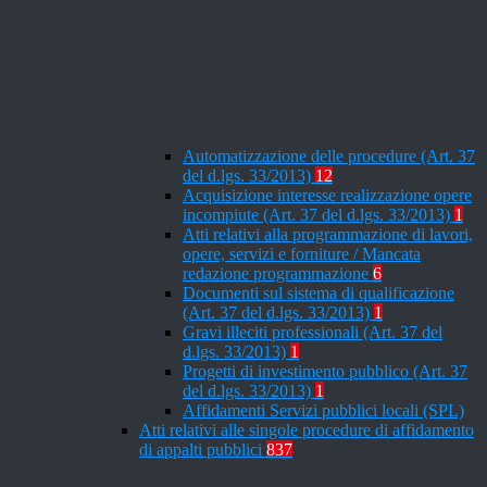
Automatizzazione delle procedure (Art. 37
del d.lgs. 33/2013)
12
Acquisizione interesse realizzazione opere
incompiute (Art. 37 del d.lgs. 33/2013)
1
Atti relativi alla programmazione di lavori,
opere, servizi e forniture / Mancata
redazione programmazione
6
Documenti sul sistema di qualificazione
(Art. 37 del d.lgs. 33/2013)
1
Gravi illeciti professionali (Art. 37 del
d.lgs. 33/2013)
1
Progetti di investimento pubblico (Art. 37
del d.lgs. 33/2013)
1
Affidamenti Servizi pubblici locali (SPL)
Atti relativi alle singole procedure di affidamento
di appalti pubblici
837