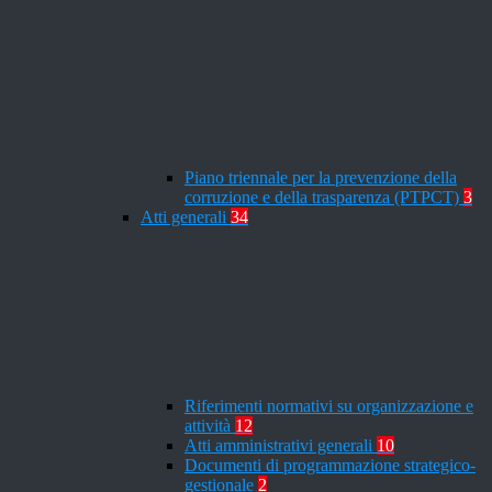
Piano triennale per la prevenzione della
corruzione e della trasparenza (PTPCT)
3
Atti generali
34
Riferimenti normativi su organizzazione e
attività
12
Atti amministrativi generali
10
Documenti di programmazione strategico-
gestionale
2