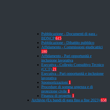
Pubblicazione - Documenti di gara -
BDNCP
615
Pubblicazione - Dibattito pubblico
Affidamento - Commissioni giudicatrici
180
Affidamento - Pari opportunità e
inclusione lavorativa
Esecutiva - Collegio Consultivo Tecnico
(CCT)
21
Esecutiva - Pari opportunità e inclusione
lavorativa
Sponsorizzazioni
1
Procedure di somma urgenza e di
protezione civile
1
Finanza di progetto
1
Archivio (Ex bandi di gara fino a fine 2023)
658