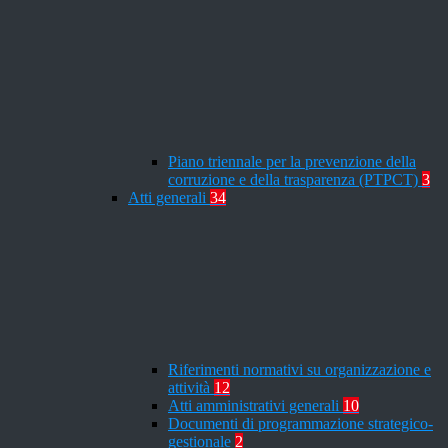
Piano triennale per la prevenzione della
corruzione e della trasparenza (PTPCT)
3
Atti generali
34
Riferimenti normativi su organizzazione e
attività
12
Atti amministrativi generali
10
Documenti di programmazione strategico-
gestionale
2