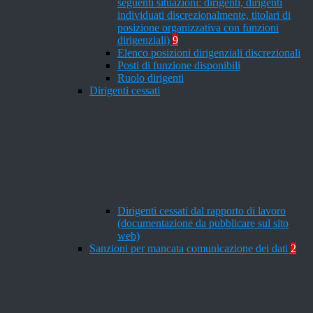
seguenti situazioni: dirigenti, dirigenti
individuati discrezionalmente, titolari di
posizione organizzativa con funzioni
dirigenziali)
9
Elenco posizioni dirigenziali discrezionali
Posti di funzione disponibili
Ruolo dirigenti
Dirigenti cessati
Dirigenti cessati dal rapporto di lavoro
(documentazione da pubblicare sul sito
web)
Sanzioni per mancata comunicazione dei dati
2