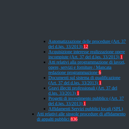
Automatizzazione delle procedure (Art. 37
del d.lgs. 33/2013)
12
Acquisizione interesse realizzazione opere
incompiute (Art. 37 del d.lgs. 33/2013)
1
Atti relativi alla programmazione di lavori,
opere, servizi e forniture / Mancata
redazione programmazione
6
Documenti sul sistema di qualificazione
(Art. 37 del d.lgs. 33/2013)
1
Gravi illeciti professionali (Art. 37 del
d.lgs. 33/2013)
1
Progetti di investimento pubblico (Art. 37
del d.lgs. 33/2013)
1
Affidamenti Servizi pubblici locali (SPL)
Atti relativi alle singole procedure di affidamento
di appalti pubblici
836