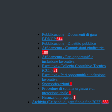
Pubblicazione - Documenti di gara -
BDNCP
614
Pubblicazione - Dibattito pubblico
Affidamento - Commissioni giudicatrici
180
Affidamento - Pari opportunità e
inclusione lavorativa
Esecutiva - Collegio Consultivo Tecnico
(CCT)
21
Esecutiva - Pari opportunità e inclusione
lavorativa
Sponsorizzazioni
1
Procedure di somma urgenza e di
protezione civile
1
Finanza di progetto
1
Archivio (Ex bandi di gara fino a fine 2023)
658