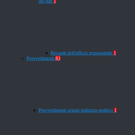
dei dati
1
Recapiti dell'ufficio responsabile
1
Provvedimenti
83
Provvedimenti organi indirizzo-politico
1