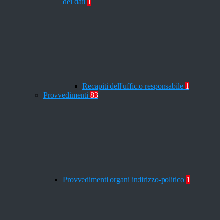
dei dati
1
Recapiti dell'ufficio responsabile
1
Provvedimenti
83
Provvedimenti organi indirizzo-politico
1