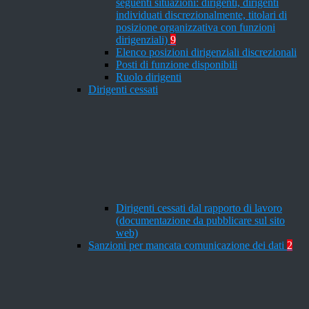
seguenti situazioni: dirigenti, dirigenti
individuati discrezionalmente, titolari di
posizione organizzativa con funzioni
dirigenziali)
9
Elenco posizioni dirigenziali discrezionali
Posti di funzione disponibili
Ruolo dirigenti
Dirigenti cessati
Dirigenti cessati dal rapporto di lavoro
(documentazione da pubblicare sul sito
web)
Sanzioni per mancata comunicazione dei dati
2