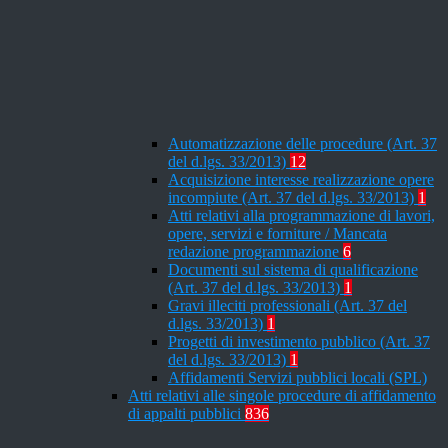
Automatizzazione delle procedure (Art. 37
del d.lgs. 33/2013)
12
Acquisizione interesse realizzazione opere
incompiute (Art. 37 del d.lgs. 33/2013)
1
Atti relativi alla programmazione di lavori,
opere, servizi e forniture / Mancata
redazione programmazione
6
Documenti sul sistema di qualificazione
(Art. 37 del d.lgs. 33/2013)
1
Gravi illeciti professionali (Art. 37 del
d.lgs. 33/2013)
1
Progetti di investimento pubblico (Art. 37
del d.lgs. 33/2013)
1
Affidamenti Servizi pubblici locali (SPL)
Atti relativi alle singole procedure di affidamento
di appalti pubblici
836