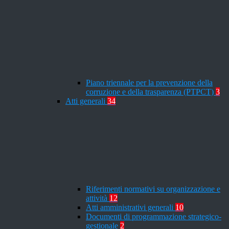
Piano triennale per la prevenzione della
corruzione e della trasparenza (PTPCT)
3
Atti generali
34
Riferimenti normativi su organizzazione e
attività
12
Atti amministrativi generali
10
Documenti di programmazione strategico-
gestionale
2