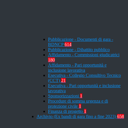
Pubblicazione - Documenti di gara -
BDNCP
614
Pubblicazione - Dibattito pubblico
Affidamento - Commissioni giudicatrici
180
Affidamento - Pari opportunità e
inclusione lavorativa
Esecutiva - Collegio Consultivo Tecnico
(CCT)
21
Esecutiva - Pari opportunità e inclusione
lavorativa
Sponsorizzazioni
1
Procedure di somma urgenza e di
protezione civile
1
Finanza di progetto
1
Archivio (Ex bandi di gara fino a fine 2023)
658