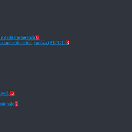
 e della trasparenza
6
rruzione e della trasparenza (PTPCT)
3
tività
12
stionale
2