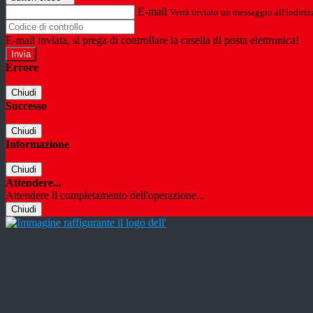
E-mail
Verrà inviato un messaggio all'indirizz
E-mail inviata, si prega di controllare la casella di posta elettronica!
Errore
Chiudi
Successo
Chiudi
Informazione
Chiudi
Attendere...
Attendere il completamento dell'operazione...
Chiudi