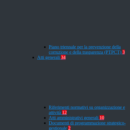
Piano triennale per la prevenzione della
corruzione e della trasparenza (PTPCT)
3
Atti generali
34
Riferimenti normativi su organizzazione e
attività
12
Atti amministrativi generali
10
Documenti di programmazione strategico-
gestionale
2