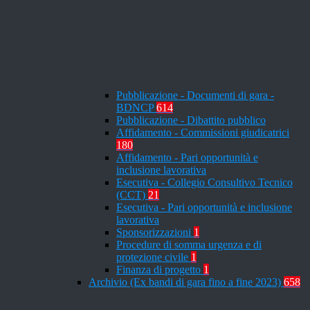
Pubblicazione - Documenti di gara -
BDNCP
614
Pubblicazione - Dibattito pubblico
Affidamento - Commissioni giudicatrici
180
Affidamento - Pari opportunità e
inclusione lavorativa
Esecutiva - Collegio Consultivo Tecnico
(CCT)
21
Esecutiva - Pari opportunità e inclusione
lavorativa
Sponsorizzazioni
1
Procedure di somma urgenza e di
protezione civile
1
Finanza di progetto
1
Archivio (Ex bandi di gara fino a fine 2023)
658