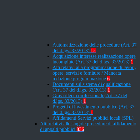
Automatizzazione delle procedure (Art. 37
del d.lgs. 33/2013)
12
Acquisizione interesse realizzazione opere
incompiute (Art. 37 del d.lgs. 33/2013)
1
Atti relativi alla programmazione di lavori,
opere, servizi e forniture / Mancata
redazione programmazione
6
Documenti sul sistema di qualificazione
(Art. 37 del d.lgs. 33/2013)
1
Gravi illeciti professionali (Art. 37 del
d.lgs. 33/2013)
1
Progetti di investimento pubblico (Art. 37
del d.lgs. 33/2013)
1
Affidamenti Servizi pubblici locali (SPL)
Atti relativi alle singole procedure di affidamento
di appalti pubblici
836