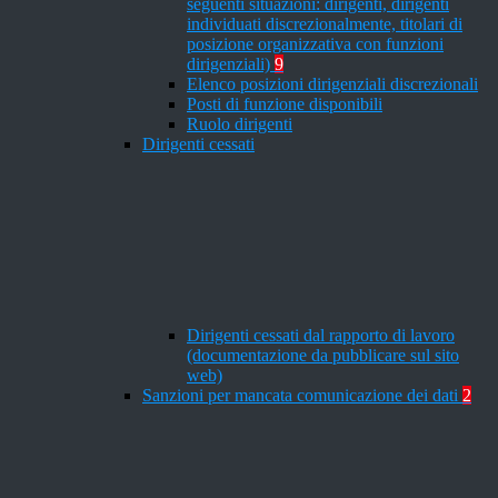
seguenti situazioni: dirigenti, dirigenti
individuati discrezionalmente, titolari di
posizione organizzativa con funzioni
dirigenziali)
9
Elenco posizioni dirigenziali discrezionali
Posti di funzione disponibili
Ruolo dirigenti
Dirigenti cessati
Dirigenti cessati dal rapporto di lavoro
(documentazione da pubblicare sul sito
web)
Sanzioni per mancata comunicazione dei dati
2