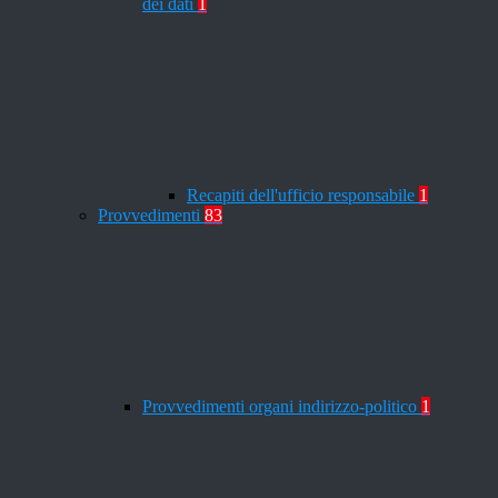
dei dati
1
Recapiti dell'ufficio responsabile
1
Provvedimenti
83
Provvedimenti organi indirizzo-politico
1