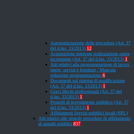
Automatizzazione delle procedure (Art. 37
del d.lgs. 33/2013)
12
Acquisizione interesse realizzazione opere
incompiute (Art. 37 del d.lgs. 33/2013)
1
Atti relativi alla programmazione di lavori,
opere, servizi e forniture / Mancata
redazione programmazione
6
Documenti sul sistema di qualificazione
(Art. 37 del d.lgs. 33/2013)
1
Gravi illeciti professionali (Art. 37 del
d.lgs. 33/2013)
1
Progetti di investimento pubblico (Art. 37
del d.lgs. 33/2013)
1
Affidamenti Servizi pubblici locali (SPL)
Atti relativi alle singole procedure di affidamento
di appalti pubblici
837