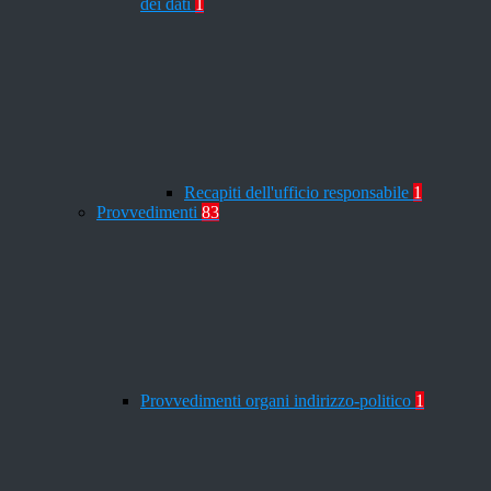
dei dati
1
Recapiti dell'ufficio responsabile
1
Provvedimenti
83
Provvedimenti organi indirizzo-politico
1