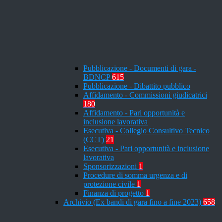
Pubblicazione - Documenti di gara -
BDNCP
615
Pubblicazione - Dibattito pubblico
Affidamento - Commissioni giudicatrici
180
Affidamento - Pari opportunità e
inclusione lavorativa
Esecutiva - Collegio Consultivo Tecnico
(CCT)
21
Esecutiva - Pari opportunità e inclusione
lavorativa
Sponsorizzazioni
1
Procedure di somma urgenza e di
protezione civile
1
Finanza di progetto
1
Archivio (Ex bandi di gara fino a fine 2023)
658