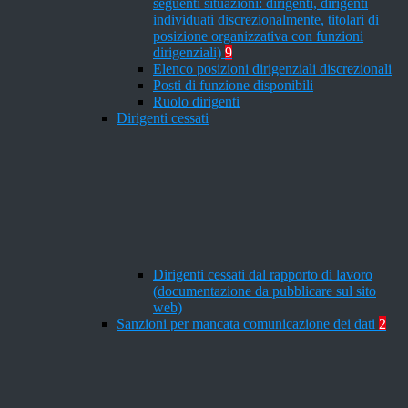
seguenti situazioni: dirigenti, dirigenti
individuati discrezionalmente, titolari di
posizione organizzativa con funzioni
dirigenziali)
9
Elenco posizioni dirigenziali discrezionali
Posti di funzione disponibili
Ruolo dirigenti
Dirigenti cessati
Dirigenti cessati dal rapporto di lavoro
(documentazione da pubblicare sul sito
web)
Sanzioni per mancata comunicazione dei dati
2