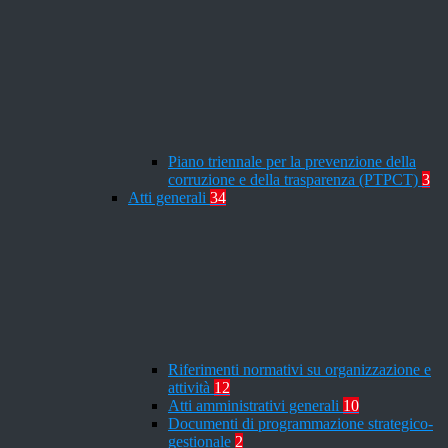
Piano triennale per la prevenzione della
corruzione e della trasparenza (PTPCT)
3
Atti generali
34
Riferimenti normativi su organizzazione e
attività
12
Atti amministrativi generali
10
Documenti di programmazione strategico-
gestionale
2