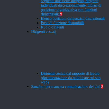
seguenti situazioni: dirigenti, dirigenti
individuati discrezionalmente, titolari di
posizione organizzativa con funzioni
dirigenziali)
9
Elenco posizioni dirigenziali discrezionali
Posti di funzione disponibili
Ruolo dirigenti
Dirigenti cessati
Dirigenti cessati dal rapporto di lavoro
(documentazione da pubblicare sul sito
web)
Sanzioni per mancata comunicazione dei dati
2