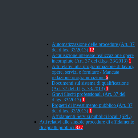
Automatizzazione delle procedure (Art. 37
del d.lgs. 33/2013)
12
Acquisizione interesse realizzazione opere
incompiute (Art. 37 del d.lgs. 33/2013)
1
Atti relativi alla programmazione di lavori,
opere, servizi e forniture / Mancata
redazione programmazione
6
Documenti sul sistema di qualificazione
(Art. 37 del d.lgs. 33/2013)
1
Gravi illeciti professionali (Art. 37 del
d.lgs. 33/2013)
1
Progetti di investimento pubblico (Art. 37
del d.lgs. 33/2013)
1
Affidamenti Servizi pubblici locali (SPL)
Atti relativi alle singole procedure di affidamento
di appalti pubblici
837