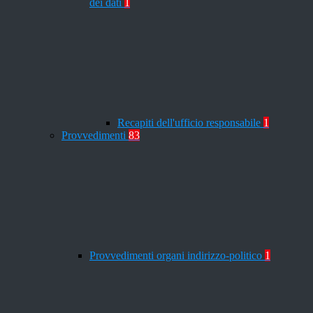
dei dati
1
Recapiti dell'ufficio responsabile
1
Provvedimenti
83
Provvedimenti organi indirizzo-politico
1