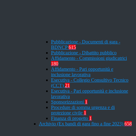
Pubblicazione - Documenti di gara -
BDNCP
615
Pubblicazione - Dibattito pubblico
Affidamento - Commissioni giudicatrici
180
Affidamento - Pari opportunità e
inclusione lavorativa
Esecutiva - Collegio Consultivo Tecnico
(CCT)
21
Esecutiva - Pari opportunità e inclusione
lavorativa
Sponsorizzazioni
1
Procedure di somma urgenza e di
protezione civile
1
Finanza di progetto
1
Archivio (Ex bandi di gara fino a fine 2023)
658