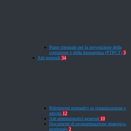
Piano triennale per la prevenzione della
corruzione e della trasparenza (PTPCT)
3
Atti generali
34
Riferimenti normativi su organizzazione e
attività
12
Atti amministrativi generali
10
Documenti di programmazione strategico-
gestionale
2