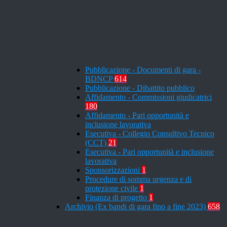
Pubblicazione - Documenti di gara -
BDNCP
614
Pubblicazione - Dibattito pubblico
Affidamento - Commissioni giudicatrici
180
Affidamento - Pari opportunità e
inclusione lavorativa
Esecutiva - Collegio Consultivo Tecnico
(CCT)
21
Esecutiva - Pari opportunità e inclusione
lavorativa
Sponsorizzazioni
1
Procedure di somma urgenza e di
protezione civile
1
Finanza di progetto
1
Archivio (Ex bandi di gara fino a fine 2023)
658