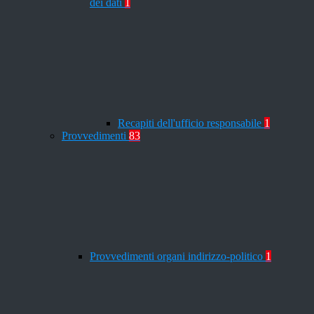
dei dati
1
Recapiti dell'ufficio responsabile
1
Provvedimenti
83
Provvedimenti organi indirizzo-politico
1