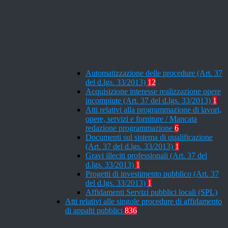
Automatizzazione delle procedure (Art. 37
del d.lgs. 33/2013)
12
Acquisizione interesse realizzazione opere
incompiute (Art. 37 del d.lgs. 33/2013)
1
Atti relativi alla programmazione di lavori,
opere, servizi e forniture / Mancata
redazione programmazione
6
Documenti sul sistema di qualificazione
(Art. 37 del d.lgs. 33/2013)
1
Gravi illeciti professionali (Art. 37 del
d.lgs. 33/2013)
1
Progetti di investimento pubblico (Art. 37
del d.lgs. 33/2013)
1
Affidamenti Servizi pubblici locali (SPL)
Atti relativi alle singole procedure di affidamento
di appalti pubblici
836