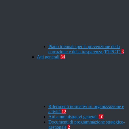
Piano triennale per la prevenzione della
corruzione e della trasparenza (PTPCT)
3
Atti generali
34
Riferimenti normativi su organizzazione e
attività
12
Atti amministrativi generali
10
Documenti di programmazione strategico-
gestionale
2