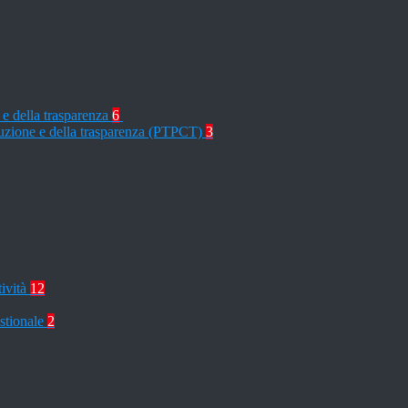
 e della trasparenza
6
rruzione e della trasparenza (PTPCT)
3
tività
12
stionale
2