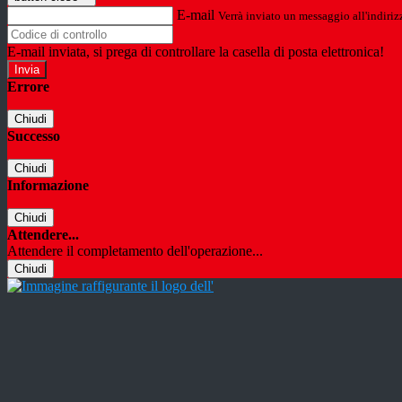
E-mail
Verrà inviato un messaggio all'indirizz
E-mail inviata, si prega di controllare la casella di posta elettronica!
Errore
Chiudi
Successo
Chiudi
Informazione
Chiudi
Attendere...
Attendere il completamento dell'operazione...
Chiudi