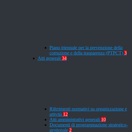
Piano triennale per la prevenzione della
corruzione e della trasparenza (PTPCT)
3
Atti generali
34
Riferimenti normativi su organizzazione e
attività
12
Atti amministrativi generali
10
Documenti di programmazione strategico-
gestionale
2