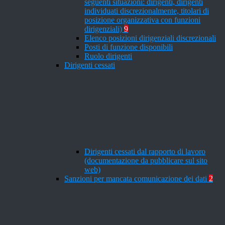
seguenti situazioni: dirigenti, dirigenti
individuati discrezionalmente, titolari di
posizione organizzativa con funzioni
dirigenziali)
9
Elenco posizioni dirigenziali discrezionali
Posti di funzione disponibili
Ruolo dirigenti
Dirigenti cessati
Dirigenti cessati dal rapporto di lavoro
(documentazione da pubblicare sul sito
web)
Sanzioni per mancata comunicazione dei dati
2