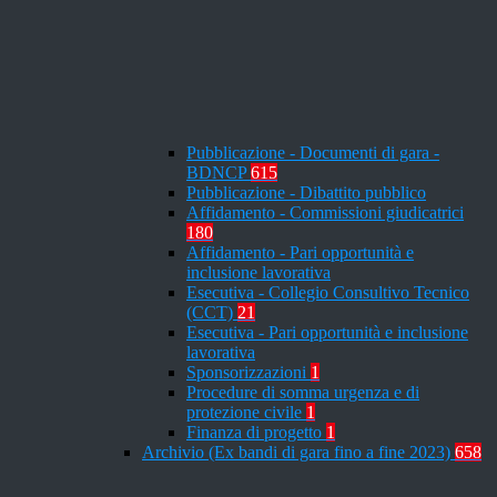
Pubblicazione - Documenti di gara -
BDNCP
615
Pubblicazione - Dibattito pubblico
Affidamento - Commissioni giudicatrici
180
Affidamento - Pari opportunità e
inclusione lavorativa
Esecutiva - Collegio Consultivo Tecnico
(CCT)
21
Esecutiva - Pari opportunità e inclusione
lavorativa
Sponsorizzazioni
1
Procedure di somma urgenza e di
protezione civile
1
Finanza di progetto
1
Archivio (Ex bandi di gara fino a fine 2023)
658