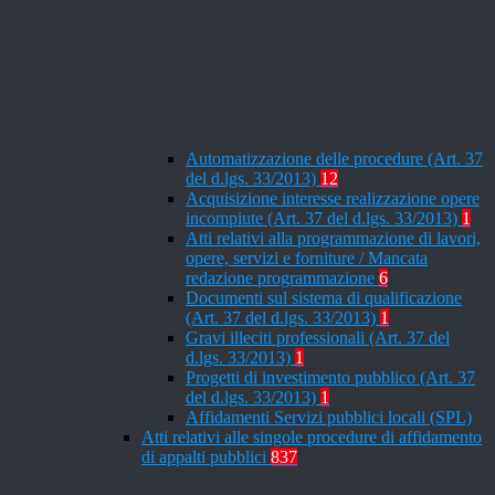
Automatizzazione delle procedure (Art. 37
del d.lgs. 33/2013)
12
Acquisizione interesse realizzazione opere
incompiute (Art. 37 del d.lgs. 33/2013)
1
Atti relativi alla programmazione di lavori,
opere, servizi e forniture / Mancata
redazione programmazione
6
Documenti sul sistema di qualificazione
(Art. 37 del d.lgs. 33/2013)
1
Gravi illeciti professionali (Art. 37 del
d.lgs. 33/2013)
1
Progetti di investimento pubblico (Art. 37
del d.lgs. 33/2013)
1
Affidamenti Servizi pubblici locali (SPL)
Atti relativi alle singole procedure di affidamento
di appalti pubblici
837