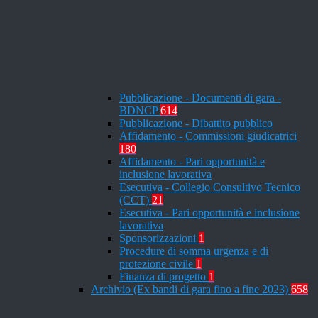
Pubblicazione - Documenti di gara -
BDNCP
614
Pubblicazione - Dibattito pubblico
Affidamento - Commissioni giudicatrici
180
Affidamento - Pari opportunità e
inclusione lavorativa
Esecutiva - Collegio Consultivo Tecnico
(CCT)
21
Esecutiva - Pari opportunità e inclusione
lavorativa
Sponsorizzazioni
1
Procedure di somma urgenza e di
protezione civile
1
Finanza di progetto
1
Archivio (Ex bandi di gara fino a fine 2023)
658