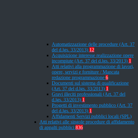
Automatizzazione delle procedure (Art. 37
del d.lgs. 33/2013)
12
Acquisizione interesse realizzazione opere
incompiute (Art. 37 del d.lgs. 33/2013)
1
Atti relativi alla programmazione di lavori,
opere, servizi e forniture / Mancata
redazione programmazione
6
Documenti sul sistema di qualificazione
(Art. 37 del d.lgs. 33/2013)
1
Gravi illeciti professionali (Art. 37 del
d.lgs. 33/2013)
1
Progetti di investimento pubblico (Art. 37
del d.lgs. 33/2013)
1
Affidamenti Servizi pubblici locali (SPL)
Atti relativi alle singole procedure di affidamento
di appalti pubblici
836