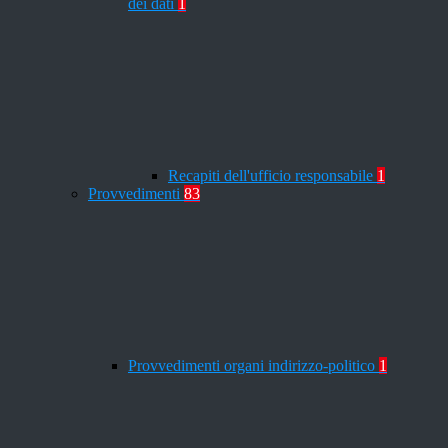
dei dati
1
Recapiti dell'ufficio responsabile
1
Provvedimenti
83
Provvedimenti organi indirizzo-politico
1