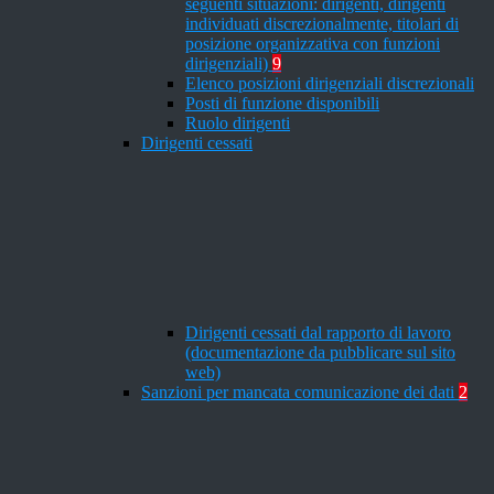
seguenti situazioni: dirigenti, dirigenti
individuati discrezionalmente, titolari di
posizione organizzativa con funzioni
dirigenziali)
9
Elenco posizioni dirigenziali discrezionali
Posti di funzione disponibili
Ruolo dirigenti
Dirigenti cessati
Dirigenti cessati dal rapporto di lavoro
(documentazione da pubblicare sul sito
web)
Sanzioni per mancata comunicazione dei dati
2