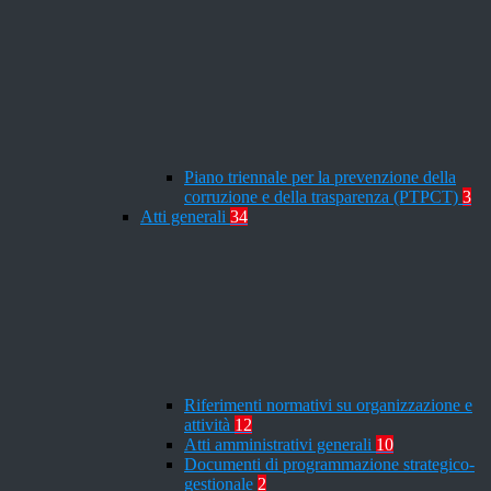
Piano triennale per la prevenzione della
corruzione e della trasparenza (PTPCT)
3
Atti generali
34
Riferimenti normativi su organizzazione e
attività
12
Atti amministrativi generali
10
Documenti di programmazione strategico-
gestionale
2