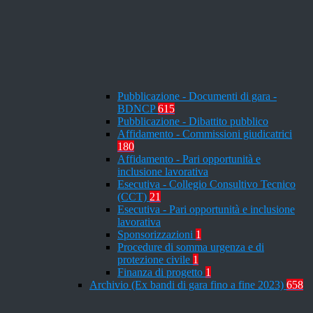
Pubblicazione - Documenti di gara -
BDNCP
615
Pubblicazione - Dibattito pubblico
Affidamento - Commissioni giudicatrici
180
Affidamento - Pari opportunità e
inclusione lavorativa
Esecutiva - Collegio Consultivo Tecnico
(CCT)
21
Esecutiva - Pari opportunità e inclusione
lavorativa
Sponsorizzazioni
1
Procedure di somma urgenza e di
protezione civile
1
Finanza di progetto
1
Archivio (Ex bandi di gara fino a fine 2023)
658