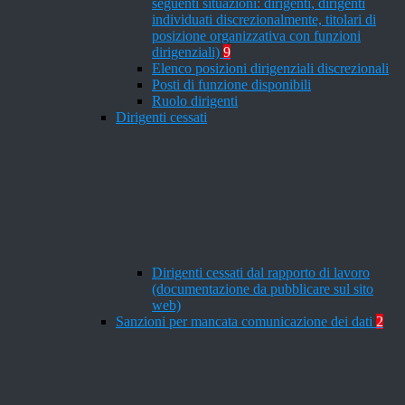
seguenti situazioni: dirigenti, dirigenti
individuati discrezionalmente, titolari di
posizione organizzativa con funzioni
dirigenziali)
9
Elenco posizioni dirigenziali discrezionali
Posti di funzione disponibili
Ruolo dirigenti
Dirigenti cessati
Dirigenti cessati dal rapporto di lavoro
(documentazione da pubblicare sul sito
web)
Sanzioni per mancata comunicazione dei dati
2