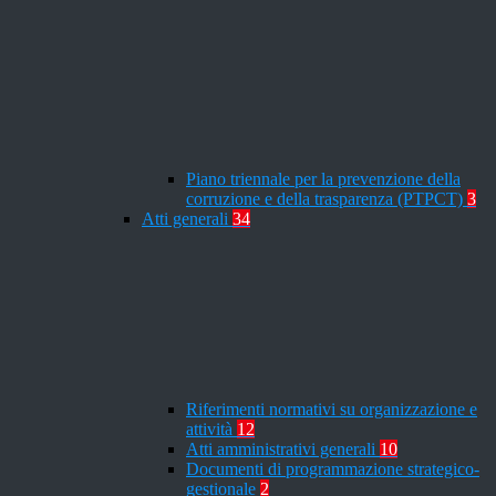
Piano triennale per la prevenzione della
corruzione e della trasparenza (PTPCT)
3
Atti generali
34
Riferimenti normativi su organizzazione e
attività
12
Atti amministrativi generali
10
Documenti di programmazione strategico-
gestionale
2