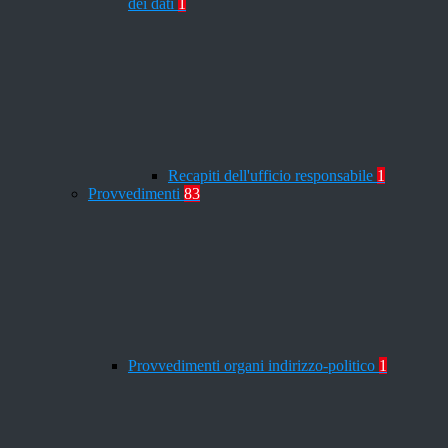
dei dati
1
Recapiti dell'ufficio responsabile
1
Provvedimenti
83
Provvedimenti organi indirizzo-politico
1