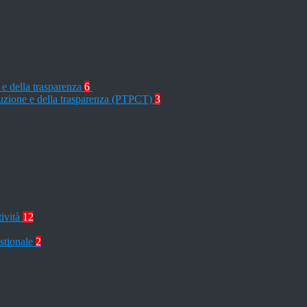
 e della trasparenza
6
rruzione e della trasparenza (PTPCT)
3
tività
12
stionale
2