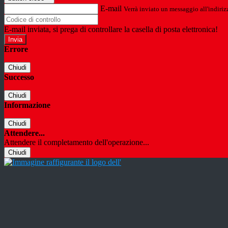
E-mail
Verrà inviato un messaggio all'indirizz
E-mail inviata, si prega di controllare la casella di posta elettronica!
Errore
Chiudi
Successo
Chiudi
Informazione
Chiudi
Attendere...
Attendere il completamento dell'operazione...
Chiudi