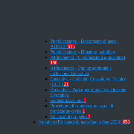
Pubblicazione - Documenti di gara -
BDNCP
615
Pubblicazione - Dibattito pubblico
Affidamento - Commissioni giudicatrici
180
Affidamento - Pari opportunità e
inclusione lavorativa
Esecutiva - Collegio Consultivo Tecnico
(CCT)
21
Esecutiva - Pari opportunità e inclusione
lavorativa
Sponsorizzazioni
1
Procedure di somma urgenza e di
protezione civile
1
Finanza di progetto
1
Archivio (Ex bandi di gara fino a fine 2023)
658