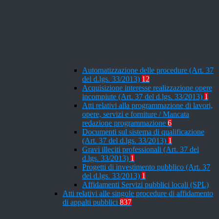
Automatizzazione delle procedure (Art. 37
del d.lgs. 33/2013)
12
Acquisizione interesse realizzazione opere
incompiute (Art. 37 del d.lgs. 33/2013)
1
Atti relativi alla programmazione di lavori,
opere, servizi e forniture / Mancata
redazione programmazione
6
Documenti sul sistema di qualificazione
(Art. 37 del d.lgs. 33/2013)
1
Gravi illeciti professionali (Art. 37 del
d.lgs. 33/2013)
1
Progetti di investimento pubblico (Art. 37
del d.lgs. 33/2013)
1
Affidamenti Servizi pubblici locali (SPL)
Atti relativi alle singole procedure di affidamento
di appalti pubblici
837