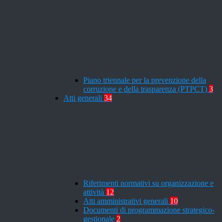
Piano triennale per la prevenzione della
corruzione e della trasparenza (PTPCT)
3
Atti generali
34
Riferimenti normativi su organizzazione e
attività
12
Atti amministrativi generali
10
Documenti di programmazione strategico-
gestionale
2