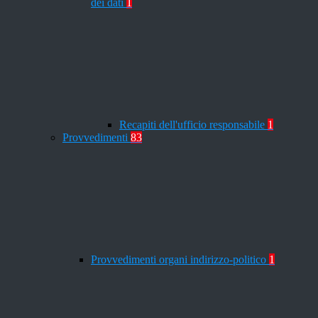
dei dati
1
Recapiti dell'ufficio responsabile
1
Provvedimenti
83
Provvedimenti organi indirizzo-politico
1