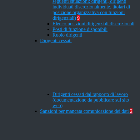
seguenti situazioni: dirigenti, dirigenti
individuati discrezionalmente, titolari di
posizione organizzativa con funzioni
dirigenziali)
9
Elenco posizioni dirigenziali discrezionali
Posti di funzione disponibili
Ruolo dirigenti
Dirigenti cessati
Dirigenti cessati dal rapporto di lavoro
(documentazione da pubblicare sul sito
web)
Sanzioni per mancata comunicazione dei dati
2