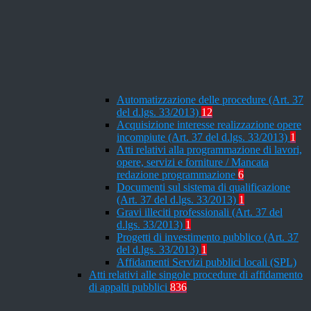
Automatizzazione delle procedure (Art. 37
del d.lgs. 33/2013)
12
Acquisizione interesse realizzazione opere
incompiute (Art. 37 del d.lgs. 33/2013)
1
Atti relativi alla programmazione di lavori,
opere, servizi e forniture / Mancata
redazione programmazione
6
Documenti sul sistema di qualificazione
(Art. 37 del d.lgs. 33/2013)
1
Gravi illeciti professionali (Art. 37 del
d.lgs. 33/2013)
1
Progetti di investimento pubblico (Art. 37
del d.lgs. 33/2013)
1
Affidamenti Servizi pubblici locali (SPL)
Atti relativi alle singole procedure di affidamento
di appalti pubblici
836