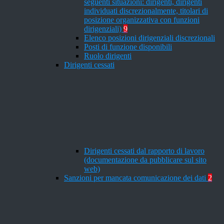
seguenti situazioni: dirigenti, dirigenti
individuati discrezionalmente, titolari di
posizione organizzativa con funzioni
dirigenziali)
9
Elenco posizioni dirigenziali discrezionali
Posti di funzione disponibili
Ruolo dirigenti
Dirigenti cessati
Dirigenti cessati dal rapporto di lavoro
(documentazione da pubblicare sul sito
web)
Sanzioni per mancata comunicazione dei dati
2