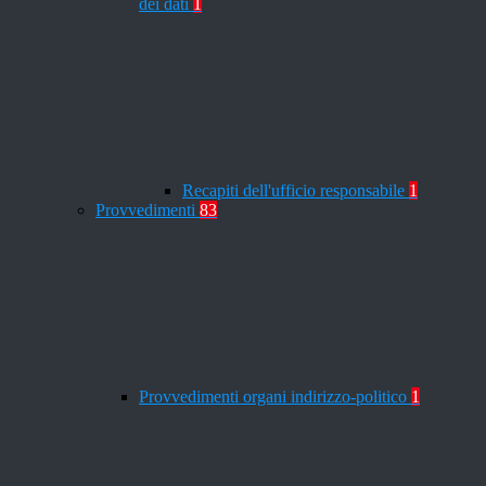
dei dati
1
Recapiti dell'ufficio responsabile
1
Provvedimenti
83
Provvedimenti organi indirizzo-politico
1