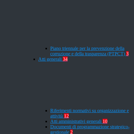
Piano triennale per la prevenzione della
corruzione e della trasparenza (PTPCT)
3
Atti generali
34
Riferimenti normativi su organizzazione e
attività
12
Atti amministrativi generali
10
Documenti di programmazione strategico-
gestionale
2