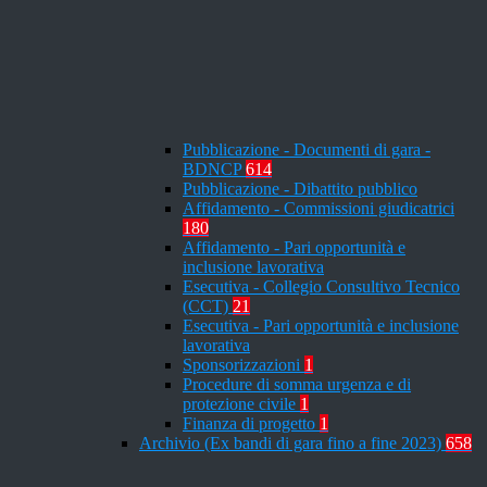
Pubblicazione - Documenti di gara -
BDNCP
614
Pubblicazione - Dibattito pubblico
Affidamento - Commissioni giudicatrici
180
Affidamento - Pari opportunità e
inclusione lavorativa
Esecutiva - Collegio Consultivo Tecnico
(CCT)
21
Esecutiva - Pari opportunità e inclusione
lavorativa
Sponsorizzazioni
1
Procedure di somma urgenza e di
protezione civile
1
Finanza di progetto
1
Archivio (Ex bandi di gara fino a fine 2023)
658