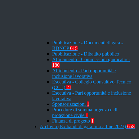
Pubblicazione - Documenti di gara -
BDNCP
615
Pubblicazione - Dibattito pubblico
Affidamento - Commissioni giudicatrici
180
Affidamento - Pari opportunità e
inclusione lavorativa
Esecutiva - Collegio Consultivo Tecnico
(CCT)
21
Esecutiva - Pari opportunità e inclusione
lavorativa
Sponsorizzazioni
1
Procedure di somma urgenza e di
protezione civile
1
Finanza di progetto
1
Archivio (Ex bandi di gara fino a fine 2023)
658