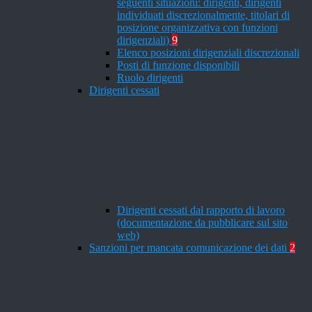
seguenti situazioni: dirigenti, dirigenti
individuati discrezionalmente, titolari di
posizione organizzativa con funzioni
dirigenziali)
9
Elenco posizioni dirigenziali discrezionali
Posti di funzione disponibili
Ruolo dirigenti
Dirigenti cessati
Dirigenti cessati dal rapporto di lavoro
(documentazione da pubblicare sul sito
web)
Sanzioni per mancata comunicazione dei dati
2