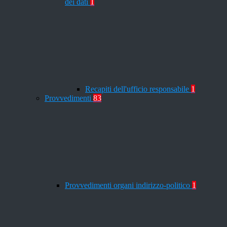
dei dati
1
Recapiti dell'ufficio responsabile
1
Provvedimenti
83
Provvedimenti organi indirizzo-politico
1