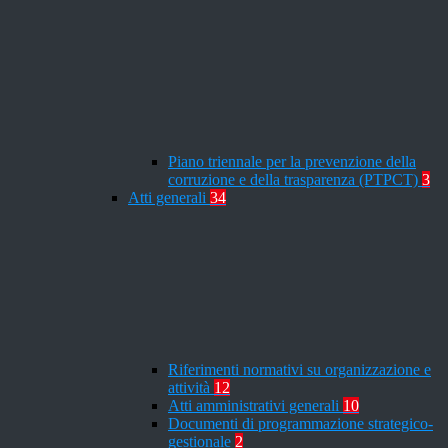
Piano triennale per la prevenzione della
corruzione e della trasparenza (PTPCT)
3
Atti generali
34
Riferimenti normativi su organizzazione e
attività
12
Atti amministrativi generali
10
Documenti di programmazione strategico-
gestionale
2