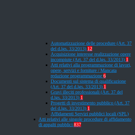
Automatizzazione delle procedure (Art. 37
del d.lgs. 33/2013)
12
Acquisizione interesse realizzazione opere
incompiute (Art. 37 del d.lgs. 33/2013)
1
Atti relativi alla programmazione di lavori,
opere, servizi e forniture / Mancata
redazione programmazione
6
Documenti sul sistema di qualificazione
(Art. 37 del d.lgs. 33/2013)
1
Gravi illeciti professionali (Art. 37 del
d.lgs. 33/2013)
1
Progetti di investimento pubblico (Art. 37
del d.lgs. 33/2013)
1
Affidamenti Servizi pubblici locali (SPL)
Atti relativi alle singole procedure di affidamento
di appalti pubblici
837