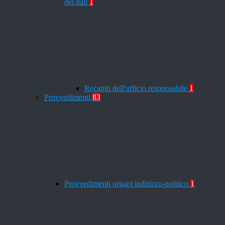
dei dati
1
Recapiti dell'ufficio responsabile
1
Provvedimenti
83
Provvedimenti organi indirizzo-politico
1