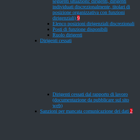
seguenti situazioni: dirigenti, dirigenti
individuati discrezionalmente, titolari di
posizione organizzativa con funzioni
dirigenziali)
9
Elenco posizioni dirigenziali discrezionali
Posti di funzione disponibili
Ruolo dirigenti
Dirigenti cessati
Dirigenti cessati dal rapporto di lavoro
(documentazione da pubblicare sul sito
web)
Sanzioni per mancata comunicazione dei dati
2