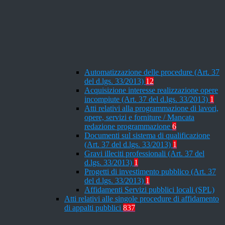
Automatizzazione delle procedure (Art. 37
del d.lgs. 33/2013)
12
Acquisizione interesse realizzazione opere
incompiute (Art. 37 del d.lgs. 33/2013)
1
Atti relativi alla programmazione di lavori,
opere, servizi e forniture / Mancata
redazione programmazione
6
Documenti sul sistema di qualificazione
(Art. 37 del d.lgs. 33/2013)
1
Gravi illeciti professionali (Art. 37 del
d.lgs. 33/2013)
1
Progetti di investimento pubblico (Art. 37
del d.lgs. 33/2013)
1
Affidamenti Servizi pubblici locali (SPL)
Atti relativi alle singole procedure di affidamento
di appalti pubblici
837