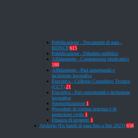
Pubblicazione - Documenti di gara -
BDNCP
615
Pubblicazione - Dibattito pubblico
Affidamento - Commissioni giudicatrici
180
Affidamento - Pari opportunità e
inclusione lavorativa
Esecutiva - Collegio Consultivo Tecnico
(CCT)
21
Esecutiva - Pari opportunità e inclusione
lavorativa
Sponsorizzazioni
1
Procedure di somma urgenza e di
protezione civile
1
Finanza di progetto
1
Archivio (Ex bandi di gara fino a fine 2023)
658