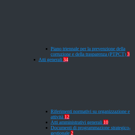
Piano triennale per la prevenzione della
corruzione e della trasparenza (PTPCT)
3
Atti generali
34
Riferimenti normativi su organizzazione e
attività
12
Atti amministrativi generali
10
Documenti di programmazione strategico-
gestionale
2