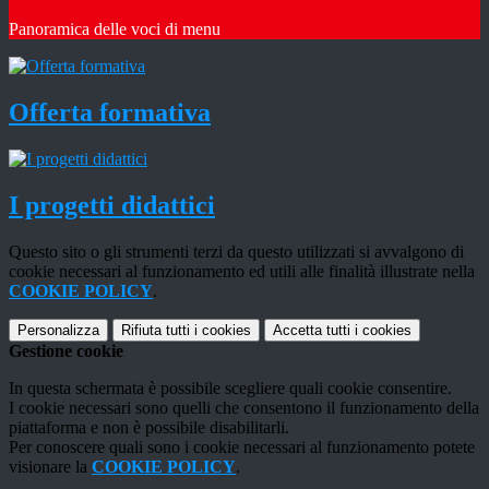
Panoramica delle voci di menu
Offerta formativa
I progetti didattici
Questo sito o gli strumenti terzi da questo utilizzati si avvalgono di
cookie necessari al funzionamento ed utili alle finalità illustrate nella
COOKIE POLICY
.
Personalizza
Rifiuta tutti
i cookies
Accetta tutti
i cookies
Gestione cookie
In questa schermata è possibile scegliere quali cookie consentire.
I cookie necessari sono quelli che consentono il funzionamento della
piattaforma e non è possibile disabilitarli.
Per conoscere quali sono i cookie necessari al funzionamento potete
visionare la
COOKIE POLICY
.