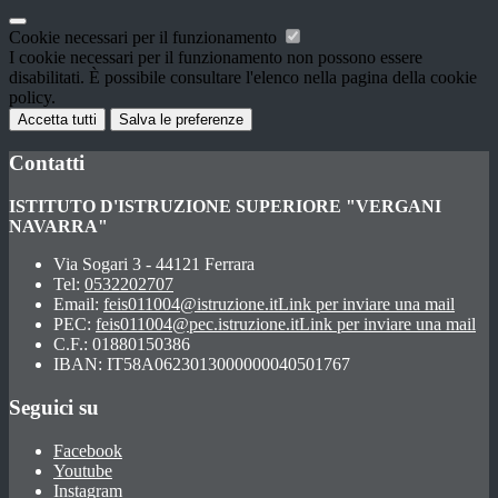
Cookie necessari per il funzionamento
I cookie necessari per il funzionamento non possono essere
disabilitati. È possibile consultare l'elenco nella pagina della cookie
policy.
Accetta tutti
Salva le preferenze
Contatti
ISTITUTO D'ISTRUZIONE SUPERIORE "VERGANI
NAVARRA"
Via Sogari 3 - 44121 Ferrara
Tel:
0532202707
Email:
feis011004@istruzione.it
Link per inviare una mail
PEC:
feis011004@pec.istruzione.it
Link per inviare una mail
C.F.: 01880150386
IBAN: IT58A0623013000000040501767
Seguici su
Facebook
Youtube
Instagram