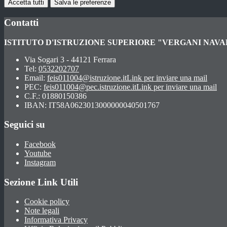
Accetta tutti
Salva le preferenze
Contatti
ISTITUTO D'ISTRUZIONE SUPERIORE "VERGANI NAV
Via Sogari 3 - 44121 Ferrara
Tel:
0532202707
Email:
feis011004@istruzione.it
Link per inviare una mail
PEC:
feis011004@pec.istruzione.it
Link per inviare una mail
C.F.: 01880150386
IBAN: IT58A0623013000000040501767
Seguici su
Facebook
Youtube
Instagram
Sezione Link Utili
Cookie policy
Note legali
Informativa Privacy