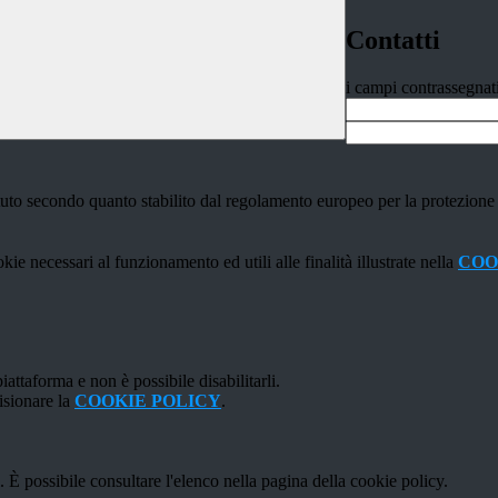
Contatti
i campi contrassegnat
stituto secondo quanto stabilito dal regolamento europeo per la protezio
kie necessari al funzionamento ed utili alle finalità illustrate nella
COO
attaforma e non è possibile disabilitarli.
isionare la
COOKIE POLICY
.
 È possibile consultare l'elenco nella pagina della cookie policy.