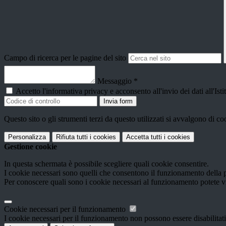
Campo di ricerca per le pagine del sito
Messaggio
*
Accetto l'informativa privacy e acconsento all'invio dei dati all'I
Invia form
Questo sito o gli strumenti terzi da questo utilizzati si avvalgono di coo
Personalizza
Rifiuta tutti
i cookies
Accetta tutti
i cookies
Gestione cookie
In questa schermata è possibile scegliere quali cookie consentire.
I cookie necessari sono quelli che consentono il funzionamento della pi
Per conoscere quali sono i cookie necessari al funzionamento potete v
Cookie necessari per il funzionamento
I cookie necessari per il funzionamento non possono essere disabilitati.