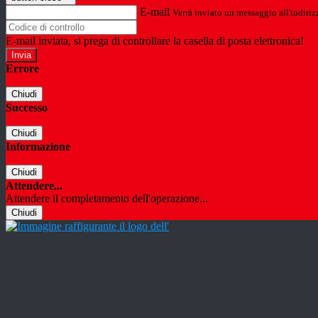
E-mail
Verrà inviato un messaggio all'indirizz
E-mail inviata, si prega di controllare la casella di posta elettronica!
Errore
Chiudi
Successo
Chiudi
Informazione
Chiudi
Attendere...
Attendere il completamento dell'operazione...
Chiudi