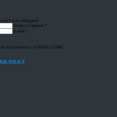
i con * sono obbligatori
Nome e Cognome
*
E-mail
*
ne dei dati personali n. 679/2016, GDPR.
KIE POLICY
.