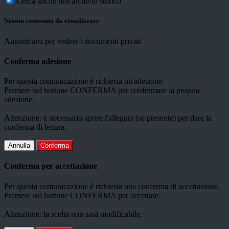
Cerca anche nell'archivio storico
Nessun contenuto da visualizzare
Autenticarsi per vedere i documenti privati
Conferma adesione
Per questa comunicazione è richiesta un'adesione.
Premere sul bottone CONFERMA per confermare la propria
adesione.
Attenzione: è necessario aprire l'allegato (se presente) per dare la
conferma di lettura.
Annulla
Conferma
Conferma per accettazione
Per questa comunicazione è richiesta una conferma di accettazione.
Premere sul bottone CONFERMA per accettare.
Attenzione: la scelta non sarà modificabile.