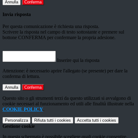
Annulla
Conferma
Invia risposta
Per questa comunicazione è richiesta una risposta.
Scrivere la risposta nel campo di testo sottostante e premere sul
bottone CONFERMA per confermare la propria adesione.
Inserire qui la risposta
Attenzione: è necessario aprire l'allegato (se presente) per dare la
conferma di lettura.
Annulla
Conferma
Questo sito o gli strumenti terzi da questo utilizzati si avvalgono di
cookie necessari al funzionamento ed utili alle finalità illustrate nella
COOKIE POLICY
.
Personalizza
Rifiuta tutti
i cookies
Accetta tutti
i cookies
Gestione cookie
In questa schermata è possibile scegliere quali cookie consentire.