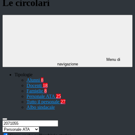
Le circolari
Menu di
navigazione
Tipologie
Alunni
8
Docenti
18
Famiglie
8
Personale ATA
25
Tutto il personale
27
Albo sindacale