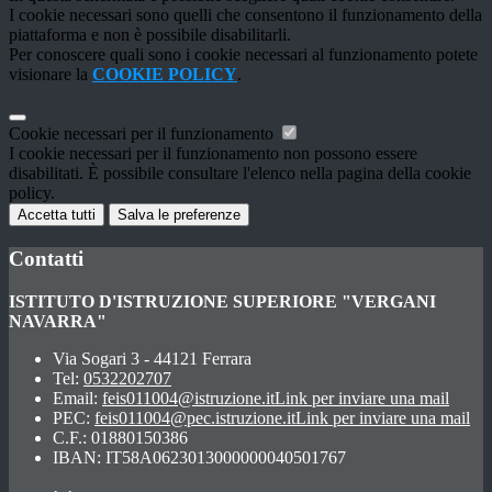
I cookie necessari sono quelli che consentono il funzionamento della
piattaforma e non è possibile disabilitarli.
Per conoscere quali sono i cookie necessari al funzionamento potete
visionare la
COOKIE POLICY
.
Cookie necessari per il funzionamento
I cookie necessari per il funzionamento non possono essere
disabilitati. È possibile consultare l'elenco nella pagina della cookie
policy.
Accetta tutti
Salva le preferenze
Contatti
ISTITUTO D'ISTRUZIONE SUPERIORE "VERGANI
NAVARRA"
Via Sogari 3 - 44121 Ferrara
Tel:
0532202707
Email:
feis011004@istruzione.it
Link per inviare una mail
PEC:
feis011004@pec.istruzione.it
Link per inviare una mail
C.F.: 01880150386
IBAN: IT58A0623013000000040501767