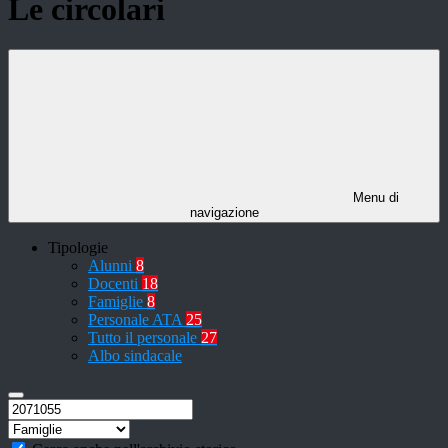
Le circolari
Menu di
navigazione
Tipologie
Alunni
8
Docenti
18
Famiglie
8
Personale ATA
25
Tutto il personale
27
Albo sindacale