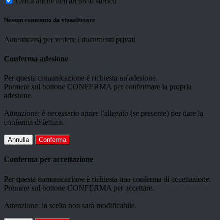
Cerca anche nell'archivio storico
Nessun contenuto da visualizzare
Autenticarsi per vedere i documenti privati
Conferma adesione
Per questa comunicazione è richiesta un'adesione.
Premere sul bottone CONFERMA per confermare la propria
adesione.
Attenzione: è necessario aprire l'allegato (se presente) per dare la
conferma di lettura.
Annulla
Conferma
Conferma per accettazione
Per questa comunicazione è richiesta una conferma di accettazione.
Premere sul bottone CONFERMA per accettare.
Attenzione: la scelta non sarà modificabile.