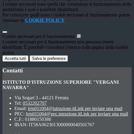
I cookie necessari sono quelli che consentono il funzionamento della
piattaforma e non è possibile disabilitarli.
Per conoscere quali sono i cookie necessari al funzionamento potete
visionare la
COOKIE POLICY
.
Cookie necessari per il funzionamento
I cookie necessari per il funzionamento non possono essere
disabilitati. È possibile consultare l'elenco nella pagina della cookie
policy.
Accetta tutti
Salva le preferenze
Contatti
ISTITUTO D'ISTRUZIONE SUPERIORE "VERGANI
NAVARRA"
Via Sogari 3 - 44121 Ferrara
Tel:
0532202707
Email:
feis011004@istruzione.it
Link per inviare una mail
PEC:
feis011004@pec.istruzione.it
Link per inviare una mail
C.F.: 01880150386
IBAN: IT58A0623013000000040501767