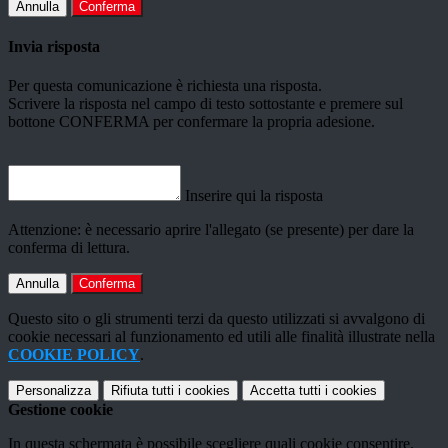
Annulla
Conferma
Invia risposta
Per questa comunicazione è richiesta una risposta.
Scrivere la risposta nel campo di testo sottostante e premere sul
bottone CONFERMA per confermare la propria adesione.
Inserire qui la risposta
Attenzione: è necessario aprire l'allegato (se presente) per dare la
conferma di lettura.
Annulla
Conferma
Questo sito o gli strumenti terzi da questo utilizzati si avvalgono di
cookie necessari al funzionamento ed utili alle finalità illustrate nella
COOKIE POLICY
.
Personalizza
Rifiuta tutti
i cookies
Accetta tutti
i cookies
Gestione cookie
In questa schermata è possibile scegliere quali cookie consentire.