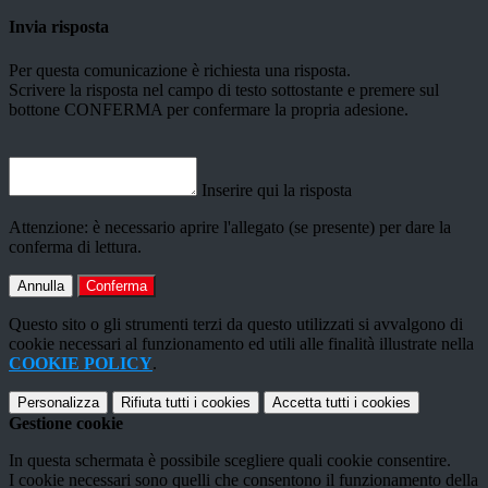
Invia risposta
Per questa comunicazione è richiesta una risposta.
Scrivere la risposta nel campo di testo sottostante e premere sul
bottone CONFERMA per confermare la propria adesione.
Inserire qui la risposta
Attenzione: è necessario aprire l'allegato (se presente) per dare la
conferma di lettura.
Annulla
Conferma
Questo sito o gli strumenti terzi da questo utilizzati si avvalgono di
cookie necessari al funzionamento ed utili alle finalità illustrate nella
COOKIE POLICY
.
Personalizza
Rifiuta tutti
i cookies
Accetta tutti
i cookies
Gestione cookie
In questa schermata è possibile scegliere quali cookie consentire.
I cookie necessari sono quelli che consentono il funzionamento della