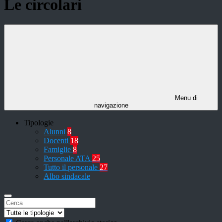
Le circolari
Menu di
navigazione
Tipologie
Alunni
8
Docenti
18
Famiglie
8
Personale ATA
25
Tutto il personale
27
Albo sindacale