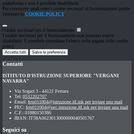
piattaforma e non è possibile disabilitarli.
Per conoscere quali sono i cookie necessari al funzionamento potete
visionare la
COOKIE POLICY
.
Cookie necessari per il funzionamento
I cookie necessari per il funzionamento non possono essere
disabilitati. È possibile consultare l'elenco nella pagina della cookie
policy.
Accetta tutti
Salva le preferenze
Contatti
ISTITUTO D'ISTRUZIONE SUPERIORE "VERGANI
NAVARRA"
Via Sogari 3 - 44121 Ferrara
Tel:
0532202707
Email:
feis011004@istruzione.it
Link per inviare una mail
PEC:
feis011004@pec.istruzione.it
Link per inviare una mail
C.F.: 01880150386
IBAN: IT58A0623013000000040501767
Seguici su