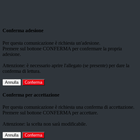
Conferma adesione
Per questa comunicazione è richiesta un'adesione.
Premere sul bottone CONFERMA per confermare la propria
adesione.
Attenzione: è necessario aprire l'allegato (se presente) per dare la
conferma di lettura.
Annulla
Conferma
Conferma per accettazione
Per questa comunicazione è richiesta una conferma di accettazione.
Premere sul bottone CONFERMA per accettare.
Attenzione: la scelta non sarà modificabile.
Annulla
Conferma