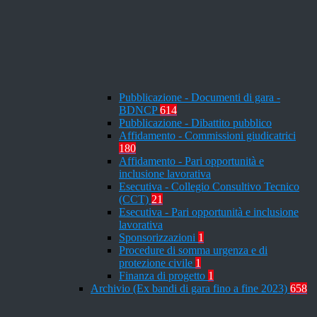
Pubblicazione - Documenti di gara -
BDNCP
614
Pubblicazione - Dibattito pubblico
Affidamento - Commissioni giudicatrici
180
Affidamento - Pari opportunità e
inclusione lavorativa
Esecutiva - Collegio Consultivo Tecnico
(CCT)
21
Esecutiva - Pari opportunità e inclusione
lavorativa
Sponsorizzazioni
1
Procedure di somma urgenza e di
protezione civile
1
Finanza di progetto
1
Archivio (Ex bandi di gara fino a fine 2023)
658