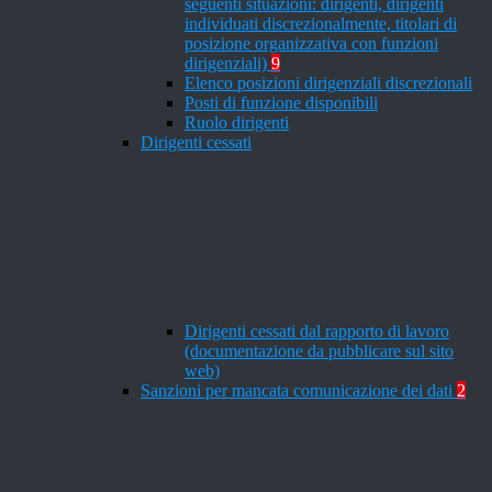
seguenti situazioni: dirigenti, dirigenti
individuati discrezionalmente, titolari di
posizione organizzativa con funzioni
dirigenziali)
9
Elenco posizioni dirigenziali discrezionali
Posti di funzione disponibili
Ruolo dirigenti
Dirigenti cessati
Dirigenti cessati dal rapporto di lavoro
(documentazione da pubblicare sul sito
web)
Sanzioni per mancata comunicazione dei dati
2