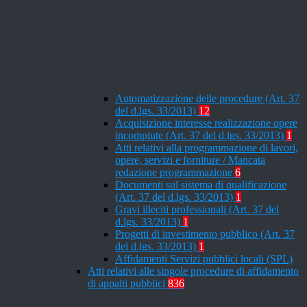
Automatizzazione delle procedure (Art. 37
del d.lgs. 33/2013)
12
Acquisizione interesse realizzazione opere
incompiute (Art. 37 del d.lgs. 33/2013)
1
Atti relativi alla programmazione di lavori,
opere, servizi e forniture / Mancata
redazione programmazione
6
Documenti sul sistema di qualificazione
(Art. 37 del d.lgs. 33/2013)
1
Gravi illeciti professionali (Art. 37 del
d.lgs. 33/2013)
1
Progetti di investimento pubblico (Art. 37
del d.lgs. 33/2013)
1
Affidamenti Servizi pubblici locali (SPL)
Atti relativi alle singole procedure di affidamento
di appalti pubblici
836