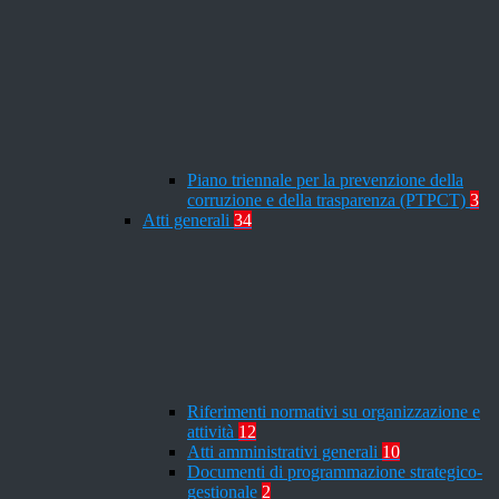
Piano triennale per la prevenzione della
corruzione e della trasparenza (PTPCT)
3
Atti generali
34
Riferimenti normativi su organizzazione e
attività
12
Atti amministrativi generali
10
Documenti di programmazione strategico-
gestionale
2