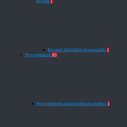
dei dati
1
Recapiti dell'ufficio responsabile
1
Provvedimenti
83
Provvedimenti organi indirizzo-politico
1