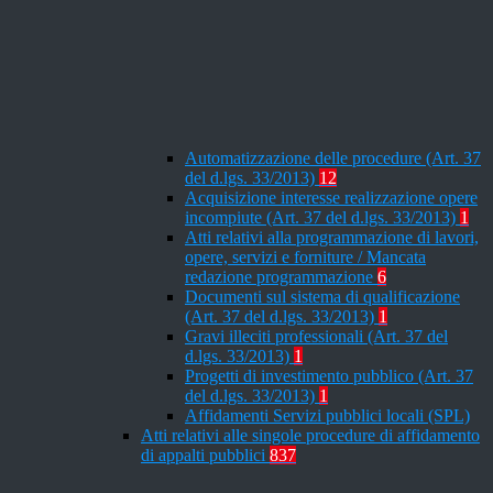
Automatizzazione delle procedure (Art. 37
del d.lgs. 33/2013)
12
Acquisizione interesse realizzazione opere
incompiute (Art. 37 del d.lgs. 33/2013)
1
Atti relativi alla programmazione di lavori,
opere, servizi e forniture / Mancata
redazione programmazione
6
Documenti sul sistema di qualificazione
(Art. 37 del d.lgs. 33/2013)
1
Gravi illeciti professionali (Art. 37 del
d.lgs. 33/2013)
1
Progetti di investimento pubblico (Art. 37
del d.lgs. 33/2013)
1
Affidamenti Servizi pubblici locali (SPL)
Atti relativi alle singole procedure di affidamento
di appalti pubblici
837