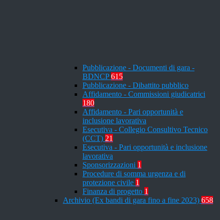
Pubblicazione - Documenti di gara -
BDNCP
615
Pubblicazione - Dibattito pubblico
Affidamento - Commissioni giudicatrici
180
Affidamento - Pari opportunità e
inclusione lavorativa
Esecutiva - Collegio Consultivo Tecnico
(CCT)
21
Esecutiva - Pari opportunità e inclusione
lavorativa
Sponsorizzazioni
1
Procedure di somma urgenza e di
protezione civile
1
Finanza di progetto
1
Archivio (Ex bandi di gara fino a fine 2023)
658