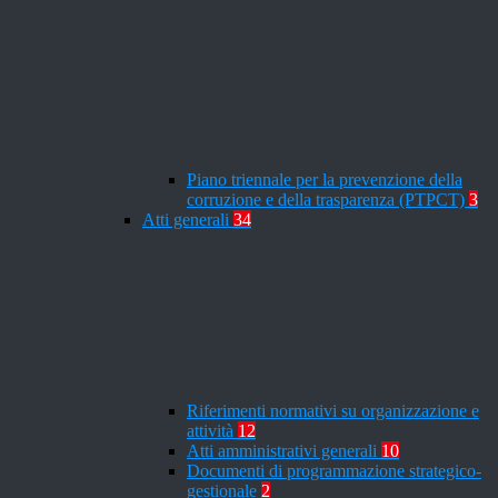
Piano triennale per la prevenzione della
corruzione e della trasparenza (PTPCT)
3
Atti generali
34
Riferimenti normativi su organizzazione e
attività
12
Atti amministrativi generali
10
Documenti di programmazione strategico-
gestionale
2