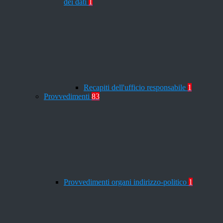
dei dati
1
Recapiti dell'ufficio responsabile
1
Provvedimenti
83
Provvedimenti organi indirizzo-politico
1