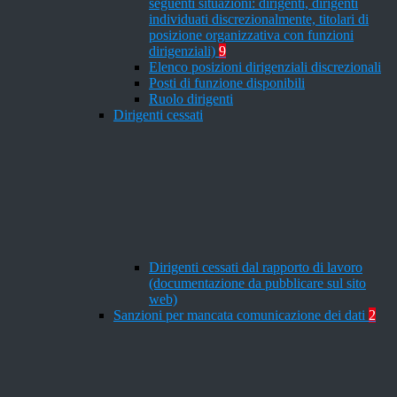
seguenti situazioni: dirigenti, dirigenti
individuati discrezionalmente, titolari di
posizione organizzativa con funzioni
dirigenziali)
9
Elenco posizioni dirigenziali discrezionali
Posti di funzione disponibili
Ruolo dirigenti
Dirigenti cessati
Dirigenti cessati dal rapporto di lavoro
(documentazione da pubblicare sul sito
web)
Sanzioni per mancata comunicazione dei dati
2