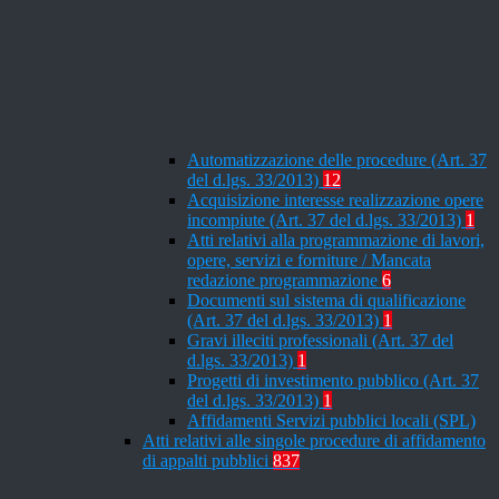
Automatizzazione delle procedure (Art. 37
del d.lgs. 33/2013)
12
Acquisizione interesse realizzazione opere
incompiute (Art. 37 del d.lgs. 33/2013)
1
Atti relativi alla programmazione di lavori,
opere, servizi e forniture / Mancata
redazione programmazione
6
Documenti sul sistema di qualificazione
(Art. 37 del d.lgs. 33/2013)
1
Gravi illeciti professionali (Art. 37 del
d.lgs. 33/2013)
1
Progetti di investimento pubblico (Art. 37
del d.lgs. 33/2013)
1
Affidamenti Servizi pubblici locali (SPL)
Atti relativi alle singole procedure di affidamento
di appalti pubblici
837