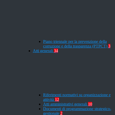
Piano triennale per la prevenzione della
corruzione e della trasparenza (PTPCT)
3
Atti generali
34
Riferimenti normativi su organizzazione e
attività
12
Atti amministrativi generali
10
Documenti di programmazione strategico-
gestionale
2