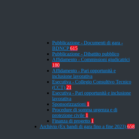
Pubblicazione - Documenti di gara -
BDNCP
615
Pubblicazione - Dibattito pubblico
Affidamento - Commissioni giudicatrici
180
Affidamento - Pari opportunità e
inclusione lavorativa
Esecutiva - Collegio Consultivo Tecnico
(CCT)
21
Esecutiva - Pari opportunità e inclusione
lavorativa
Sponsorizzazioni
1
Procedure di somma urgenza e di
protezione civile
1
Finanza di progetto
1
Archivio (Ex bandi di gara fino a fine 2023)
658