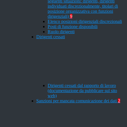
seguenti situazioni: dirigenti, dirigenti
individuati discrezionalmente, titolari di
posizione organizzativa con funzioni
dirigenziali)
9
Elenco posizioni dirigenziali discrezionali
Posti di funzione disponibili
Ruolo dirigenti
Dirigenti cessati
Dirigenti cessati dal rapporto di lavoro
(documentazione da pubblicare sul sito
web)
Sanzioni per mancata comunicazione dei dati
2