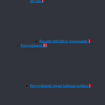
dei dati
1
Recapiti dell'ufficio responsabile
1
Provvedimenti
83
Provvedimenti organi indirizzo-politico
1