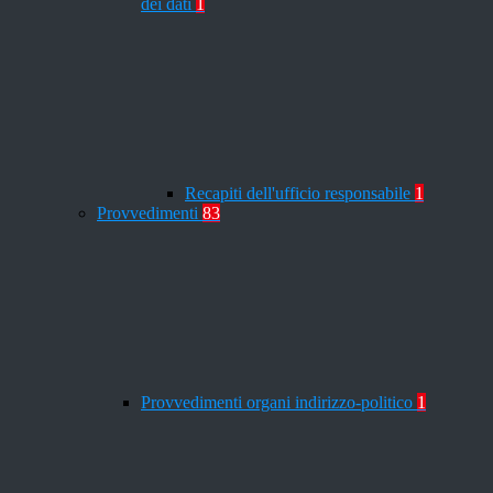
dei dati
1
Recapiti dell'ufficio responsabile
1
Provvedimenti
83
Provvedimenti organi indirizzo-politico
1