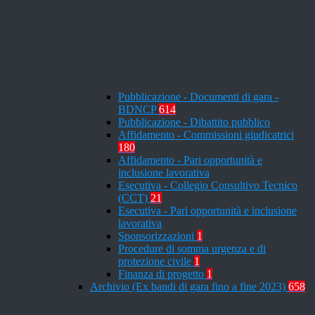
Pubblicazione - Documenti di gara -
BDNCP
614
Pubblicazione - Dibattito pubblico
Affidamento - Commissioni giudicatrici
180
Affidamento - Pari opportunità e
inclusione lavorativa
Esecutiva - Collegio Consultivo Tecnico
(CCT)
21
Esecutiva - Pari opportunità e inclusione
lavorativa
Sponsorizzazioni
1
Procedure di somma urgenza e di
protezione civile
1
Finanza di progetto
1
Archivio (Ex bandi di gara fino a fine 2023)
658