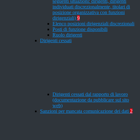
seguenti situazioni: dirigenti, dirigenti
individuati discrezionalmente, titolari di
posizione organizzativa con funzioni
dirigenziali)
9
Elenco posizioni dirigenziali discrezionali
Posti di funzione disponibili
Ruolo dirigenti
Dirigenti cessati
Dirigenti cessati dal rapporto di lavoro
(documentazione da pubblicare sul sito
web)
Sanzioni per mancata comunicazione dei dati
2