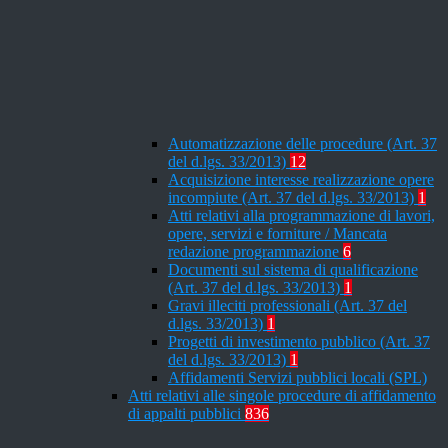
Automatizzazione delle procedure (Art. 37
del d.lgs. 33/2013)
12
Acquisizione interesse realizzazione opere
incompiute (Art. 37 del d.lgs. 33/2013)
1
Atti relativi alla programmazione di lavori,
opere, servizi e forniture / Mancata
redazione programmazione
6
Documenti sul sistema di qualificazione
(Art. 37 del d.lgs. 33/2013)
1
Gravi illeciti professionali (Art. 37 del
d.lgs. 33/2013)
1
Progetti di investimento pubblico (Art. 37
del d.lgs. 33/2013)
1
Affidamenti Servizi pubblici locali (SPL)
Atti relativi alle singole procedure di affidamento
di appalti pubblici
836