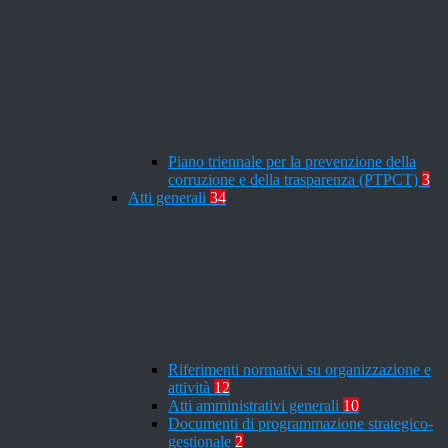
Piano triennale per la prevenzione della
corruzione e della trasparenza (PTPCT)
3
Atti generali
34
Riferimenti normativi su organizzazione e
attività
12
Atti amministrativi generali
10
Documenti di programmazione strategico-
gestionale
2